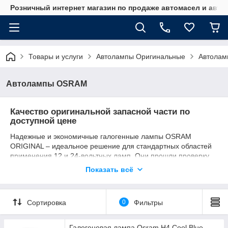
Розничный интернет магазин по продаже автомасел и авт
Товары и услуги
Автолампы Оригинальные
Автола
Автолампы OSRAM
Качество оригинальной запасной части по
доступной цене
Надежные и экономичные галогенные лампы OSRAM
ORIGINAL – идеальное решение для стандартных областей
применения 12 и 24-вольтных ламп. Они прошли проверку
временем и установлены на миллионах новых автомобилей
Показать всё
известных производителей в качестве оригинальных
запасных частей. Убедитесь сами в надежном качестве OEM,
отличном соотношении цены и качества и действительно
Сортировка
0
Фильтры
широком ассортименте линейки ORIGINAL LINE.
Галогеновая лампа Osram H4 Cool Blue