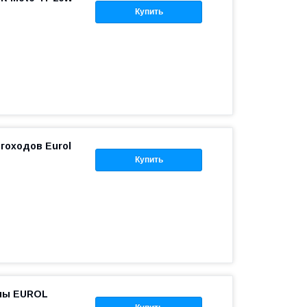
Купить
гоходов Eurol
Купить
клы EUROL