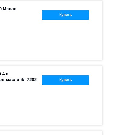
0 Масло
Купить
4 л.
е масло 4л 7202
Купить