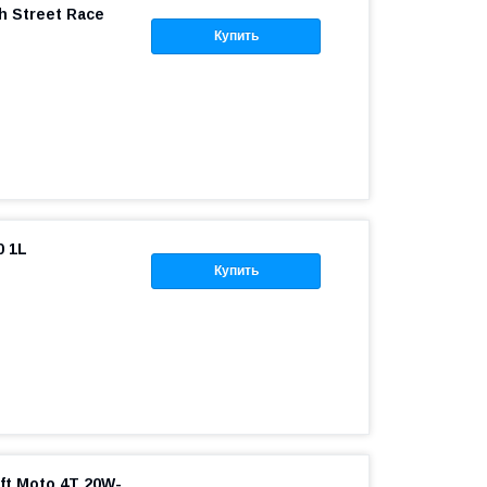
h Street Race
Купить
0 1L
Купить
t Moto 4T 20W-