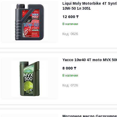
Liqui Moly Motorbike 4T Synt
10W-50 1л 3051
12 600 ₸
В наличии
0626
Yacco 10w40 4T moto MVX 50
8 000 ₸
В наличии
0726
Моторное масло Gazpromnef