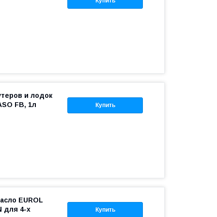
Купить
утеров и лодок
JASO FB, 1л
Купить
масло EUROL
 для 4-х
Купить