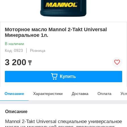
Моторное масло Mannol 2-Takt Universal
Минеральное 1л.
В наличии
Код: 0923
Розница
3 200
₸
Купить
Описание
Характеристики
Доставка
Оплата
Усл
Описание
Mannol 2-T
akt Universal специальное унив
ерсальное