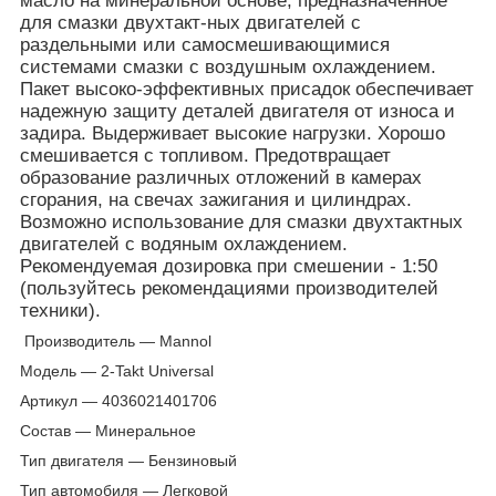
масл
о на
минеральной
основ
е,
пре
дна
зна
ченное
для
сма
зки
дв
ух
т
ак
т-
ных
двиг
а
т
е
лей
с
ра
з
де
льными
или
самосмешив
ающимися
сист
емами
сма
зки
с
в
о
з
душным
о
хлаждением.
Пак
е
т
выс
ок
о-
эффек
тивных
присадок
об
еспе
чив
ае
т
наде
жную
защит
у
де
т
алей
двиг
а
т
е
ля
о
т
износа
и
задира.
Выдержив
ае
т
выс
окие
нагр
узки.
Х
орошо
смешив
ае
т
ся
с
т
оплив
ом.
Пре
до
твращае
т
обра
з
ов
ание
ра
з
личных
о
т
л
о
жений
в
к
амерах
сг
орания,
на
св
е
чах
зажиг
ания
и
цилиндрах.
Во
змо
жно
испо
льз
ов
ание
для
сма
зки
дв
ух
т
ак
тных
двиг
а
т
е
лей
с
в
о
дяным
о
хлаждением.
Р
ек
оменду
емая
до
зировк
а
при
смешении
-
1:50
(по
льз
уйт
есь
рек
омендациями произв
о
дит
е
лей
т
е
хники).
Производитель — Mannol
Модель — 2-Takt Universal
Артикул — 4036021401706
Состав — Минеральное
Тип двигателя — Бензиновый
Тип автомобиля — Легковой