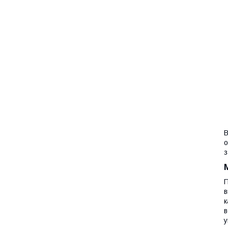
В
о
з
П
в
к
в
у