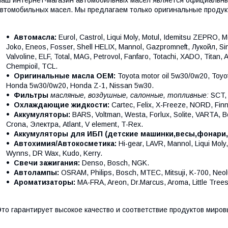
втомобильных масел. Мы предлагаем только оригинальные продук
Автомасла:
Eurol, Castrol, Liqui Moly, Motul, Idemitsu ZEPRO, M
Joko, Eneos, Fosser, Shell HELIX, Mannol, Gazpromneft, Лукойл, Sin
Valvoline, ELF, Total, MAG, Petrovol, Fanfaro, Totachi, XADO, Titan, 
Chempioil, TCL.
Оригинальные масла ОЕМ:
Toyota motor oil 5w30/0w20, Toyo
Honda 5w30/0w20, Honda Z-1, Nissan 5w30.
Фильтры
масляные, воздушные, салонные, топливные:
SCT, 
Охлаждающие жидкости:
Cartec, Felix, X-Freeze, NORD, Finn
Аккумуляторы:
BARS, Voltman, Westa, Forlux, Solite, VARTA, 
Crona, Электра, Atlant, V element, T-Rex.
Аккумуляторы для ИБП (детские машинки,весы,фонари,
Автохимия/Автокосметика:
Hi-gear, LAVR, Mannol, Liqui Mol
Wynns, DR Wax, Kudo, Kerry.
Свечи зажигания:
Denso, Bosch, NGK.
Автолампы:
OSRAM, Philips, Bosch, MTEC, Mitsuji, K-700, Neol
Ароматизаторы:
MA-FRA, Areon, Dr.Marcus, Aroma, Little Tre
то гарантирует высокое качество и соответствие продуктов миро