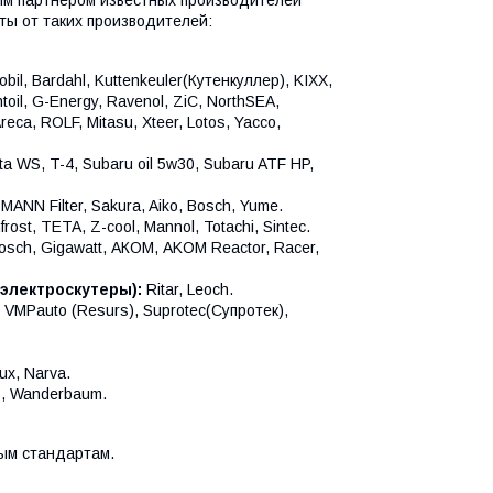
ты от таких производителей:
obil, Bardahl, Kuttenkeuler(Кутенкуллер), KIXX,
toil, G-Energy, Ravenol, ZiC, NorthSEA,
Areca, ROLF, Mitasu, Xteer, Lotos, Yacco,
ta WS, T-4, Subaru oil 5w30, Subaru ATF HP,
MANN Filter, Sakura, Aiko, Bosch, Yume.
frost, TETA, Z-cool, Mannol, Totachi, Sintec.
Bosch, Gigawatt, АКОМ, AKOM Reactor, Racer,
электроскутеры):
Ritar, Leoch.
y, VMPauto (Resurs), Suprotec(Супротек),
ux, Narva.
es, Wanderbaum.
вым стандартам.