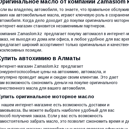
Оригинальное масло от компании Zamaslom 
сли вы владелец автомобиля, то знаете, что правильное обслужив
аких как автомобильные масла, играют ключевую роль в сохранен
втомобиля. Когда дело доходит до покупки оригинального мотор
нтернет-магазин становится незаменимым партнером.
омпания Zamaslom.kz предлагает покупку автомасел в интернет-м
аказ, не выходя из дома или офиса, в любое удобное для вас вре
редлагает широкий ассортимент только оригинальных и качествен
ксклюзивных позиции.
Купить автохимию в Алматы
нтернет-магазин Zamaslom.kz предлагает
онкурентоспособные цены на автохимию, автомасла, и
егулярно проводит акции и скидки своим клиентам. Это дает
ам возможность сэкономить деньги на покупке оригинального
ачественного масла для вашего автомобиля.
Купить оригинальное моторное масло
 нашем интернет-магазине есть возможность доставки и
амовывоза. Вы можете выбрать наиболее удобный для вас
пособ получения заказа. Если у вас есть возможность
амостоятельно забрать масло, это позволит сэкономить время и де
аш интернет-магазин автомобильных масел является официальн