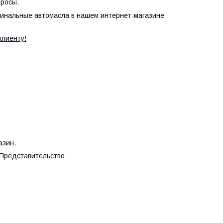
просы.
игинальные автомасла в нашем интернет-магазине
клиенту!
азин.
 Представительство