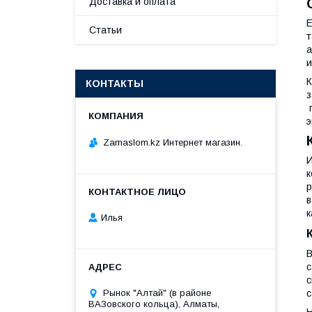
Доставка и оплата
Е
Статьи
т
а
и
К
КОНТАКТЫ
з
п
э
Zamaslom.kz Интернет магазин.
И
к
р
в
к
Илья
В
с
с
с
Рынок "Алтай" (в районе
ВАЗовского кольца), Алматы,
Н