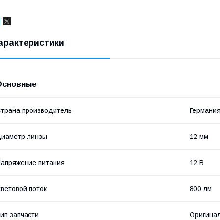
арактеристики
Основные
трана производитель
Германи
иаметр линзы
12 мм
апряжение питания
12 В
ветовой поток
800 лм
ип запчасти
Оригина