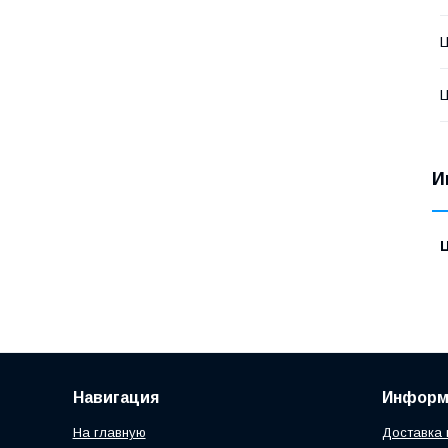
Ц
Ц
И
Навигация
Информ
На главную
Доставка 