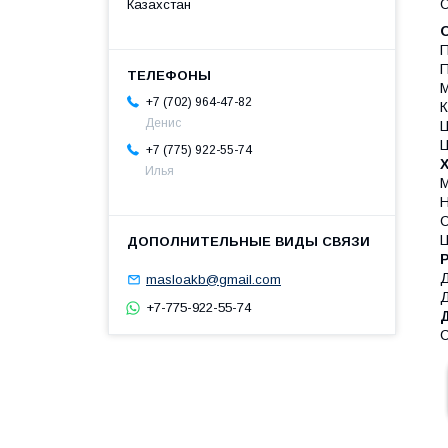
O
Казахстан
П
М
+7 (702) 964-47-82
К
Денис
Ц
Ц
+7 (775) 922-55-74
Илья
Н
С
Ц
masloakb@gmail.com
+7-775-922-55-74
С