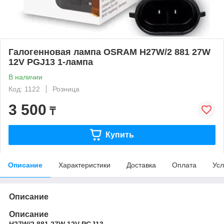
Галогенновая лампа OSRAM H27W/2 881 27W
12V PGJ13 1-лампа
В наличии
Код: 1122
Розница
3 500
₸
Купить
Описание
Характеристики
Доставка
Оплата
Усл
Описание
Описание
H27W/2 881 27W 12V PGJ13