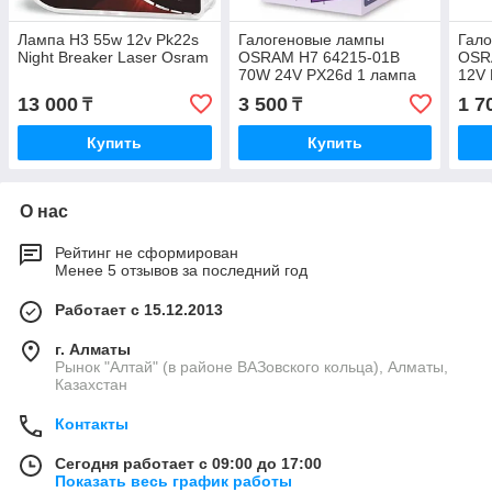
Лампа H3 55w 12v Pk22s
Галогеновые лампы
Гал
Night Breaker Laser Osram
OSRAM H7 64215-01B
OSR
70W 24V PX26d 1 лампа
12V 
для 
13 000
3 500
1 7
₸
₸
прот
одн
Купить
Купить
О нас
Рейтинг не сформирован
Менее 5 отзывов за последний год
Работает с 15.12.2013
г. Алматы
Рынок "Алтай" (в районе ВАЗовского кольца), Алматы,
Казахстан
Контакты
Сегодня работает с 09:00 до 17:00
Показать весь график работы