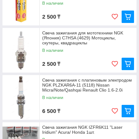
В наличии
2 500
₸
Свеча зажигания для мототехники NGK
(Япония) C7HSA (4629) Мотоциклы,
скутеры, квадрациклы
В наличии
2 500
₸
Свеча зажигания с платиновым электродом
NGK PLZKAR6A-11 (5118) Nissan
Micra/Note/Qashqai Renault Clio 1.6-2.0i
В наличии
6 500
₸
Свеча зажигания NGK IZFR6K11 "Laser
Iridium" Acura/ Honda 1шт.