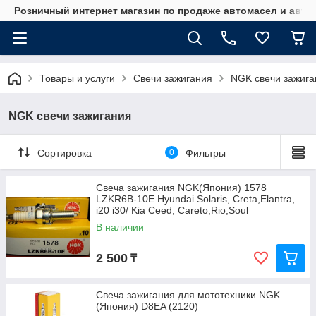
Розничный интернет магазин по продаже автомасел и авт
Товары и услуги
Свечи зажигания
NGK свечи зажига
NGK свечи зажигания
Сортировка
0
Фильтры
Свеча зажигания NGK(Япония) 1578
LZKR6B-10E Hyundai Solaris, Creta,Elantra,
i20 i30/ Kia Ceed, Careto,Rio,Soul
В наличии
2 500
₸
Свеча зажигания для мототехники NGK
(Япония) D8EA (2120)