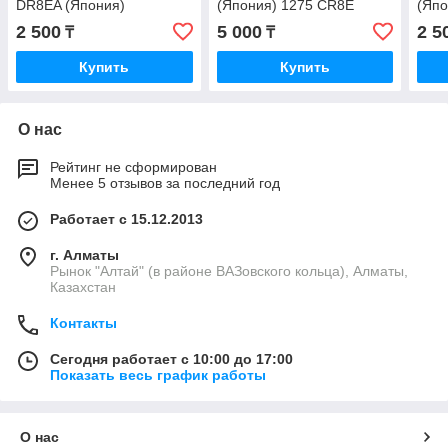
DR8EA (Япония)
(Япония) 1275 CR8E
(Япо
Мото
2 500
5 000
2 5
₸
₸
ква
Купить
Купить
О нас
Рейтинг не сформирован
Менее 5 отзывов за последний год
Работает с 15.12.2013
г. Алматы
Рынок "Алтай" (в районе ВАЗовского кольца), Алматы,
Казахстан
Контакты
Сегодня работает с 10:00 до 17:00
Показать весь график работы
О нас