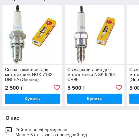
Свеча зажигания для
Свеча зажигания для
Свеч
мототехники NGK 7162
мототехники NGK 6263
мот
DR8EA (Япония)
CR9E
(Япо
2 500
5 500
5 0
₸
₸
Купить
Купить
О нас
Рейтинг не сформирован
Менее 5 отзывов за последний год