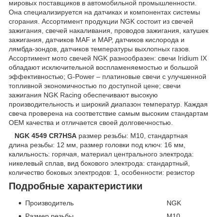
мировых поставщиков в автомобильной промышленности.
Она специализируется на датчиках и компонентах системы
сгорания. Ассортимент продукции NGK состоит из свечей
зажигания, свечей накаливания, проводов зажигания, катушек
зажигания, датчиков MAF и MAP, датчиков кислорода и
лямбда-зондов, датчиков температуры выхлопных газов.
Ассортимент мото свечей NGK разнообразен: свечи Iridium IX
обладают исключительной воспламеняемостью и большой
эффективностью; G-Power – платиновые свечи с улучшенной
топливной экономичностью по доступной цене; свечи
зажигания NGK Racing обеспечивают высокую
производительность и широкий диапазон температур. Каждая
свеча проверена на соответствие самым высоким стандартам
OEМ качества и отличается своей долговечностью.
NGK 4549 CR7HSA
размер резьбы: М10, стандартная
длина резьбы: 12 мм, размер головки под ключ: 16 мм,
калильность: горячая, материал центрального электрода:
никелевый сплав, вид бокового электрода: стандартный,
количество боковых электродов: 1, особенности: резистор
Подробные характеристики
Производитель NGK
Размер резьбы М10