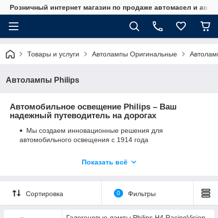
Розничный интернет магазин по продаже автомасел и авт
Товары и услуги
Автолампы Оригинальные
Автоламп
Автолампы Philips
Автомобильное освещение Philips – Bаш
надежный путеводитель на дорогах
Мы создаем инновационные решения для
автомобильного освещения с 1914 года
Именно мы изобрели лампы Xenon HID
Показать всё
Выбор крупнейших автопроизводителей
Сортировка
0
Фильтры
Галогеновые лампы Philips H4 RacingVision