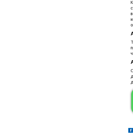
К
с
в
к
о
Т
п
ч
С
д
д