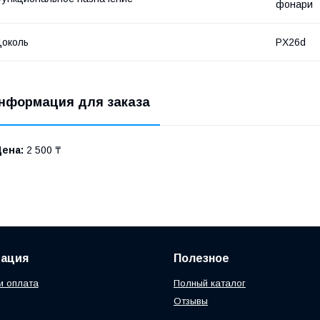
фонари
околь
PX26d
нформация для заказа
Цена:
2 500 ₸
ация
Полезное
и оплата
Полный каталог
Отзывы