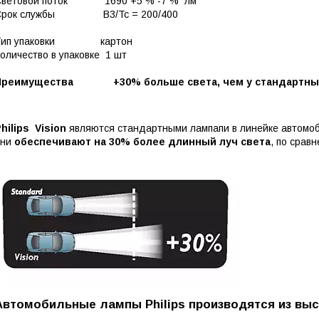
Световой поток 1690 +5 % -7 % лм
Срок службы B3/Tc = 200/400
Тип упаковки картон
оличество в упаковке 1 шт
Преимущества +30% больше света, чем у стандартны
hilips Vision
являются стандартными лампапи в линейке автомоби
они
обеспечивают на 30% более длинный луч света
, по срав
Автомобильные лампы Philips производятся из выс