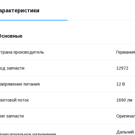
арактеристики
Основные
трана производитель
Германи
од запчасти
12972
апряжение питания
12 В
ветовой поток
1690 лм
ип запчасти
Оригина
Дальний 
ункциональное назначение