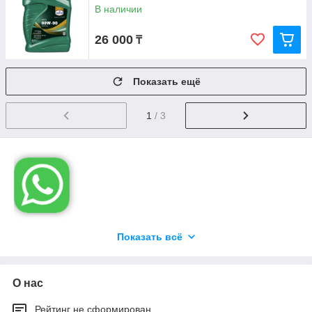
В наличии
26 000
₸
Показать ещё
1
/ 3
Показать всё
Вне зависимости от типа вашего автомобиля, вы сможете
найти подходящее масло Eurol для его оптимальной работы.
Масло Eurol имеет ряд
О нас
свойств, которые
помогают улучшить
Рейтинг не сформирован