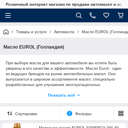
Розничный интернет магазин по продаже автомасел и авт
Товары и услуги
Автомасла
Масло EUROL (Голланд
Масло EUROL (Голландия)
При выборе масла для вашего автомобиля вы хотите быть
уверены в его качестве и эффективности. Масло Eurol - один
из ведущих брендов на рынке автомобильных масел. Оно
выпускается в широком ассортименте масел, специально
разработанных для улучшения эксплуатационных
характеристик автомобиля.
Показать всё
Масло Eurol обладает рядом преимуществ:
Об
еспеч
Сортировка
0
Фильтры
ивает
отлич
ную
Моторное масло EUROL SYNERGY 0W-40