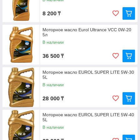
производительность и экономичность.
8 200
₸
Специальные масла Eurol
для спортивных
автомобилей, масла для автоматических трансмиссий
и другие типы специализированных масел.
Моторное масло Eurol Ultrance VCC 0W-20
5л
В наличии
36 500
₸
Моторное масло EUROL SUPER LITE 5W-30
5L
В наличии
28 000
₸
Моторное масло EUROL SUPER LITE 5W-40
5L
В наличии