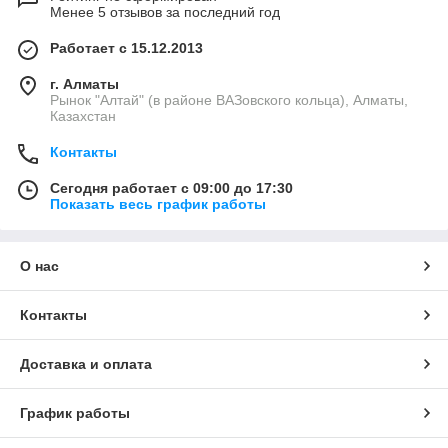
производительность
Менее 5 отзывов за последний год
вашего автомобиля.
Оно обеспечивает
Работает с 15.12.2013
лучшую смазку
двигателя, помогает
г. Алматы
улучшить чистоту
Рынок "Алтай" (в районе ВАЗовского кольца), Алматы,
Казахстан
двигателя, способствует
снижению потребления топлива. Благодаря своим
Контакты
свойствам, оно помогает улучшить экономичность двигателя,
что в свою очередь позволяет сэкономить на затратах на
Сегодня работает с 09:00 до 17:30
топливо.
Показать весь график работы
Для поддержания оптимальной производительности и
долговечности вашего автомобиля необходимо регулярно
менять масло и проводить техническое обслуживание.
О нас
Купить автомасла Eurol в Алматы
Контакты
Масло Eurol - надежное и эффективное масло, которое
применяется для улучшения эксплуатационных
характеристик автомобиля. Оно обеспечивает отличную
Доставка и оплата
защиту двигателя, улучшает его производительность и
экономичность. Различные типы масел Eurol позволяют
График работы
выбрать подходящее масло для любого типа автомобиля.
Необходимо помнить, что регулярная замена масла и