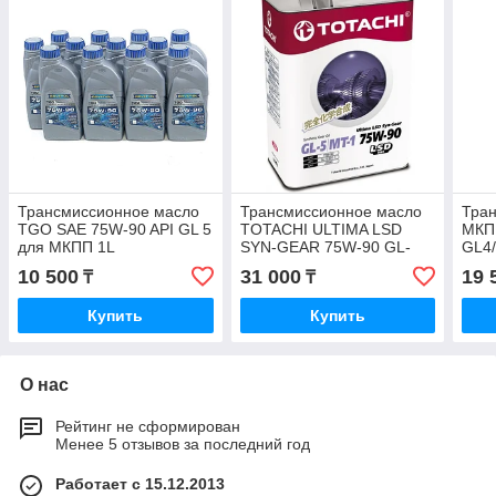
Трансмиссионное масло
Трансмиссионное масло
Тран
TGO SAE 75W-90 API GL 5
TOTACHI ULTIMA LSD
МКП
для МКПП 1L
SYN-GEAR 75W-90 GL-
GL4
5/MT-1 4L
10 500
31 000
19 
₸
₸
Купить
Купить
О нас
Рейтинг не сформирован
Менее 5 отзывов за последний год
Работает с 15.12.2013