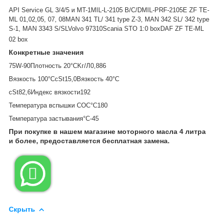
API Service GL 3/4/5 и MT-1
MIL-L-2105 B/C/D
MIL-PRF-2105E
ZF TE-
ML 01,02,05, 07, 08
MAN 341 TL/ 341 type Z-3,
MAN 342 SL/ 342 type
S-1,
MAN 3343 S/SL
Volvo 97310
Scania STO 1:0 box
DAF ZF TE-ML
02 box
Конкретные значения
75W-90
Плотность 20°C
Kг/Л
0,886
Вязкость 100°C
cSt
15,0
Вязкость 40°C
cSt
82,6
Индекс вязкости
192
Температура вспышки COC
°C
180
Температура застывания
°C
-45
При покупке в нашем магазине моторного масла 4 литра
и более, предоставляется бесплатная замена.

Скрыть