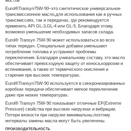
мостов
Eurol®
Transyn
75W-90
–
это
синтетическое
универсальное
трансмиссионное
масло,
для
использования как в ручных
трансмиссиях, так и
передачах, где рекомендуется
применять API GL-3,
GL-4 или GL-5. Благодаря этому,
возможно
уменьшение необходимых запасов склада.
Eurol® Transyn 75W-90 может использоваться во всех
типах передач. Специальные добавки уменьшают
потребление
топлива
и
устраняют
проблемы
переключения. Благодаря уникальному составу, это
масло
обеспечивает превосходную защиту от износа,
коррозии и
вспенивания, а также от термического
окисления и
старения при высоких температурах.
Eurol®
Transyn
75W-90
используется
в
синхронизированных
коробках
передач
и
обеспечивает мягкое переключение
даже при низких
температурах.
Eurol® Transyn 75W-90 показывает отличные EP
(Extreme
Pressure) свойства при высоких нагрузках и
вибрации.
Потери вязкости при нагрузке минимальны,
поэтому
интервалы замены масла могут быть
увеличены.
ПРОИЗВОДИТЕЛЬНОСТЬ