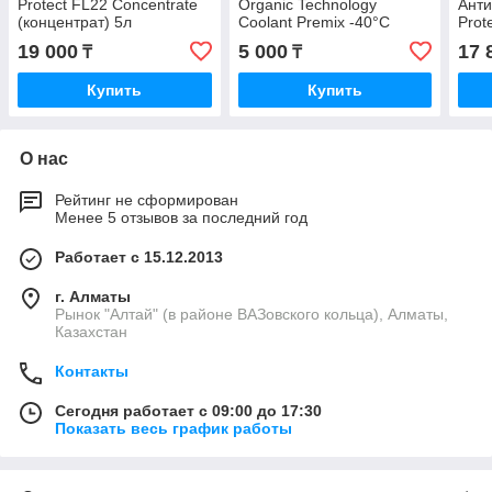
Protect FL22 Concentrate
Organic Technology
Ант
(концентрат) 5л
Coolant Premix -40°C
Prot
красно-лиловый 1,5L
1:1 
19 000
5 000
17 
₸
₸
Купить
Купить
О нас
Рейтинг не сформирован
Менее 5 отзывов за последний год
Работает с 15.12.2013
г. Алматы
Рынок "Алтай" (в районе ВАЗовского кольца), Алматы,
Казахстан
Контакты
Сегодня работает с 09:00 до 17:30
Показать весь график работы