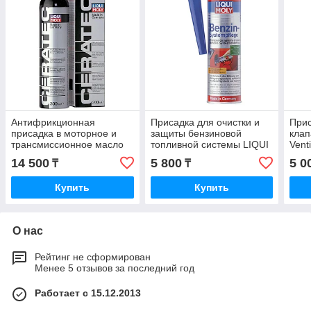
Антифрикционная
Присадка для очистки и
Прис
присадка в моторное и
защиты бензиновой
клап
трансмиссионное масло
топливной системы LIQUI
Vent
CeraTec от Liqui Moly
MOLY Benzin-System-
14 500
5 800
5 0
₸
₸
300ml 3721
Pflege 300ml.
Купить
Купить
О нас
Рейтинг не сформирован
Менее 5 отзывов за последний год
Работает с 15.12.2013