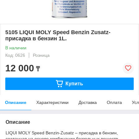
5105 LIQUI MOLY Speed Benzin Zusatz-
присадка в бензин 1L.
В наличии
Код: 0626
Розница
12 000
₸
Купить
Описание
Характеристики
Доставка
Оплата
Усл
Описание
LIQUI MOLY Speed Benzin-Zusatz – присадка в бензин,
созданная на основе комбинации беззольных веществ,