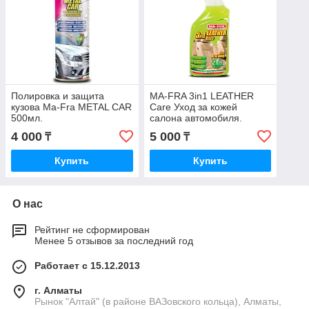
Полировка и защита
MA-FRA 3in1 LEATHER
кузова Ma-Fra METAL CAR
Care Уход за кожей
500мл.
салона автомобиля.
Очиститель увлажнитель
4 000
5 000
₸
₸
500ml.
Купить
Купить
О нас
Рейтинг не сформирован
Менее 5 отзывов за последний год
Работает с 15.12.2013
г. Алматы
Рынок "Алтай" (в районе ВАЗовского кольца), Алматы,