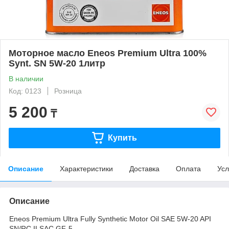
Моторное масло Eneos Premium Ultra 100%
Synt. SN 5W-20 1литр
В наличии
Код: 0123
Розница
5 200
₸
Купить
Описание
Характеристики
Доставка
Оплата
Усл
Описание
Еneos Premium Ultra Fully Synthetic Motor Oil SAE 5W-20 API
SN/RC ILSAC GF-5.