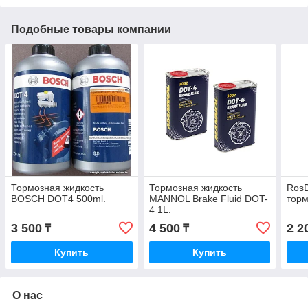
Подобные товары компании
Тормозная жидкость
Тормозная жидкость
RosD
BOSCH DOT4 500ml.
MANNOL Brake Fluid DOT-
торм
4 1L.
3 500
4 500
2 2
₸
₸
Купить
Купить
О нас