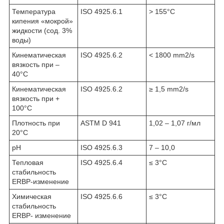
Температура
ISO 4925.6.1
> 155°C
кипения «мокрой»
жидкости (сод. 3%
воды)
Кинематическая
ISO 4925.6.2
< 1800 mm
2
/s
вязкость при –
40°C
Кинематическая
ISO 4925.6.2
≥ 1,5 mm
2
/s
вязкость при +
100°C
Плотность при
ASTM D 941
1,02 – 1,07 г/мл
20°C
pH
ISO 4925.6.3
7 – 10,0
Тепловая
ISO 4925.6.4
≤ 3°C
стабильность
ERBP-изменение
Химическая
ISO 4925.6.6
≤ 3°C
стабильность
ERBP- изменение