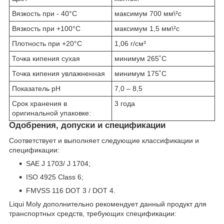
Вязкость при - 40°C
максимум 700 мм\²с
Вязкость при +100°C
максимум 1,5 мм\²с
Плотность при +20°C
1,06 г/см³
Точка кипения сухая
минимум 265˚С
Точка кипения увлажненная
минимум 175˚С
Показатель рН
7,0 – 8,5
Срок хранения в
3 года
оригинальной упаковке:
Одобрения, допуски и спецификации
Соответствует и выполняет следующие классификации и
спецификации:
SAE J 1703/ J 1704;
ISO 4925 Class 6;
FMVSS 116 DOT 3 / DOT 4.
Liqui Moly дополнительно рекомендует данный продукт для
транспортных средств, требующих спецификации: