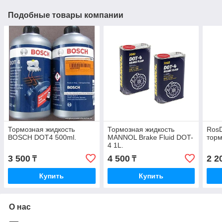
Подобные товары компании
Тормозная жидкость
Тормозная жидкость
RosD
BOSCH DOT4 500ml.
MANNOL Brake Fluid DOT-
торм
4 1L.
3 500
4 500
2 2
₸
₸
Купить
Купить
О нас