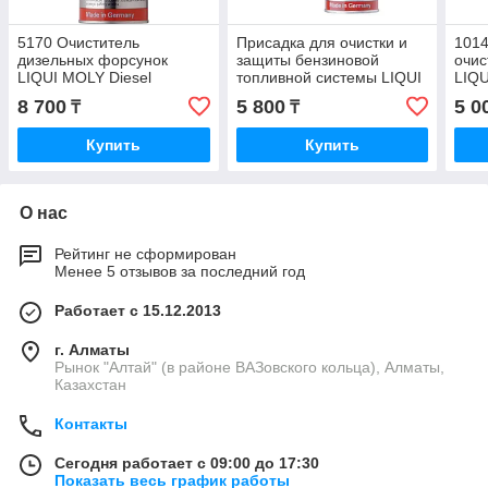
5170 Очиститель
Присадка для очистки и
1014
дизельных форсунок
защиты бензиновой
очис
LIQUI MOLY Diesel
топливной системы LIQUI
LIQU
Spulung 500ml. Промывка
MOLY Benzin-System-
150m
8 700
5 800
5 0
₸
₸
дизельных систем
Pflege 300ml.
Купить
Купить
О нас
Рейтинг не сформирован
Менее 5 отзывов за последний год
Работает с 15.12.2013
г. Алматы
Рынок "Алтай" (в районе ВАЗовского кольца), Алматы,
Казахстан
Контакты
Сегодня работает с 09:00 до 17:30
Показать весь график работы