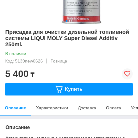
Присадка для очистки дизельной топливной
системы LIQUI MOLY Super Diesel Additiv
250ml.
В наличии
Код: 5139new0626
Розница
5 400
₸
Купить
Описание
Характеристики
Доставка
Оплата
Усл
Описание
Авторитетная компания с непререкаемым авторитетом на