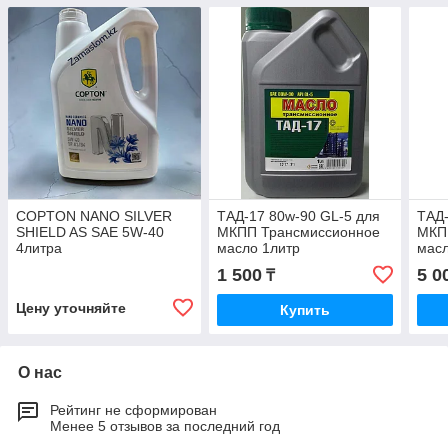
COPTON NANO SILVER
ТАД-17 80w-90 GL-5 для
ТАД-
SHIELD AS SAE 5W-40
МКПП Трансмиссионное
МКП
4литра
масло 1литр
масл
1 500
5 0
₸
Цену уточняйте
Купить
О нас
Рейтинг не сформирован
Менее 5 отзывов за последний год