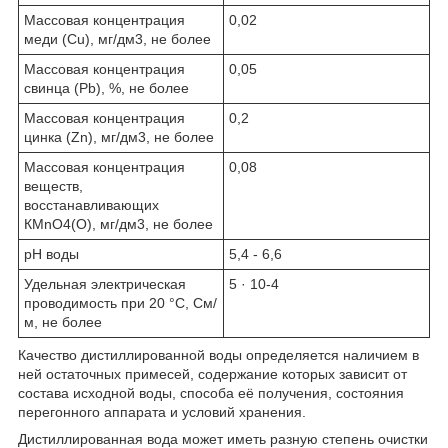
Массовая концентрация
0,02
меди (Сu), мг/дм
3
, не более
Массовая концентрация
0,05
свинца (Рb), %, не более
Массовая концентрация
0,2
цинка (Zn), мг/дм
3
, не более
Массовая концентрация
0,08
веществ,
восстанавливающих
КМnО
4
(O), мг/дм
3
, не более
рН воды
5,4 - 6,6
Удельная электрическая
5 · 10
-4
проводимость при 20 °С, См/
м, не более
Качество дистиллированной воды определяется наличием в
ней остаточных примесей, содержание которых зависит от
состава исходной воды, способа её получения, состояния
перегонного аппарата и условий хранения.
Дистиллированная вода может иметь разную степень очистки