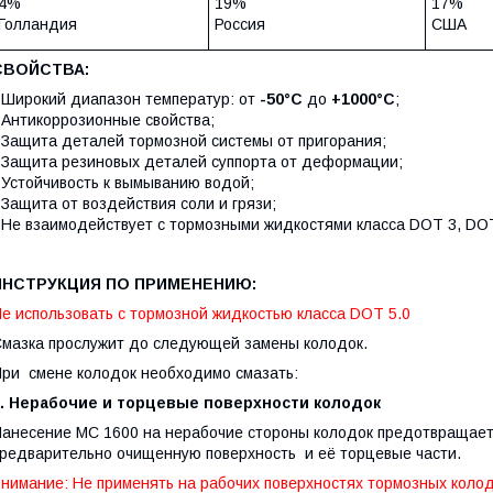
4%
19%
17%
Голландия
Россия
США
СВОЙСТВА:
 Широкий диапазон температур: от
-50°С
до
+1000°С
;
 Антикоррозионные свойства;
 Защита деталей тормозной системы от пригорания;
 Защита резиновых деталей суппорта от деформации;
 Устойчивость к вымыванию водой;
 Защита от воздействия соли и грязи;
 Не взаимодействует с тормозными жидкостями класса DOT 3, DO
ИНСТРУКЦИЯ ПО ПРИМЕНЕНИЮ:
е использовать с тормозной жидкостью класса DOT 5.0
мазка прослужит до следующей замены колодок.
ри смене колодок необходимо смазать:
1. Нерабочие и торцевые поверхности колодок
анесение МС 1600 на нерабочие стороны колодок предотвращает 
редварительно очищенную поверхность и её торцевые части.
нимание: Не применять на рабочих поверхностях тормозных колод