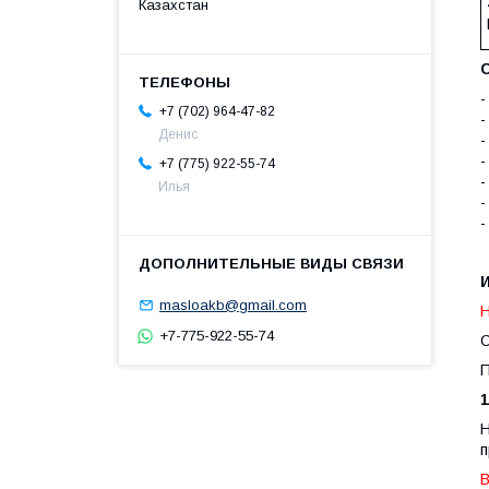
Казахстан
-
+7 (702) 964-47-82
-
Денис
-
-
+7 (775) 922-55-74
-
Илья
-
-
masloakb@gmail.com
Н
+7-775-922-55-74
С
П
Н
п
В