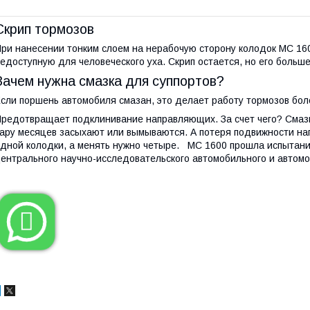
Скрип тормозов
ри нанесении тонким слоем на нерабочую сторону колодок МС 16
едоступную для человеческого уха. Скрип остается, но его больш
Зачем нужна смазка для суппортов?
сли поршень автомобиля смазан, это делает работу тормозов бол
редотвращает подклинивание направляющих. За счет чего? Смазк
ару месяцев засыхают или вымываются. А потеря подвижности н
дной колодки, а менять нужно четыре. МС 1600 прошла испытани
ентрального научно-исследовательского автомобильного и автом
