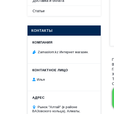
Доставка и оплата
Статьи
КОНТАКТЫ
Zamaslom.kz Интернет магазин.
П
В
Г
Х
Т
Илья
С
Рынок "Алтай" (в районе
ВАЗовского кольца), Алматы,