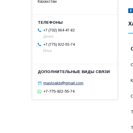
Казахстан
Х
+7 (702) 964-47-82
Денис
+7 (775) 922-55-74
Илья
С
К
masloakb@gmail.com
+7-775-922-55-74
С
Т
Т