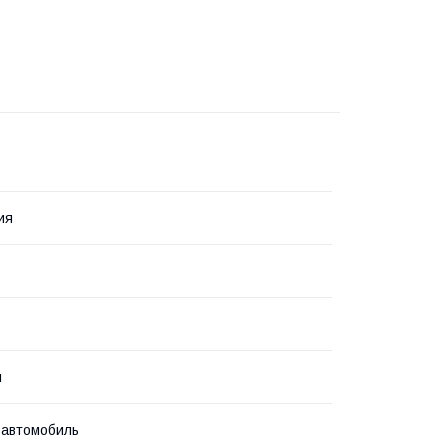
ия
л
 автомобиль