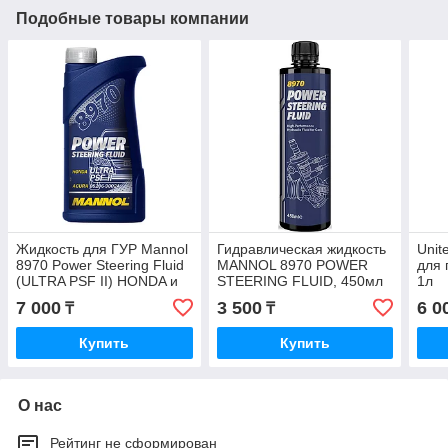
Подобные товары компании
Жидкость для ГУР Mannol
Гидравлическая жидкость
Unit
8970 Power Steering Fluid
MANNOL 8970 POWER
для 
(ULTRA PSF II) HONDA и
STEERING FLUID, 450мл
1л
ACURA 1L
7 000
3 500
6 0
₸
₸
Купить
Купить
О нас
Рейтинг не сформирован