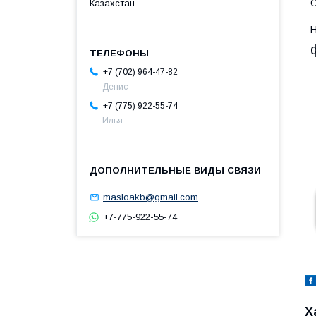
О
Казахстан
Н
+7 (702) 964-47-82
Денис
+7 (775) 922-55-74
Илья
masloakb@gmail.com
+7-775-922-55-74
Х