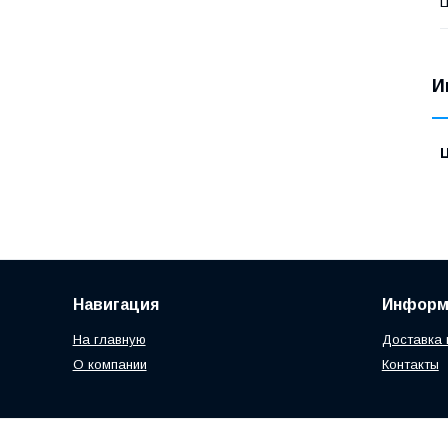
И
Навигация
Информ
На главную
Доставка 
О компании
Контакты