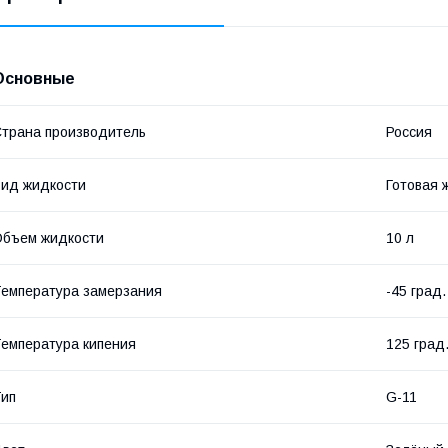
Основные
трана производитель
Россия
ид жидкости
Готовая 
бъем жидкости
10 л
емпература замерзания
-45 град.
емпература кипения
125 град
ип
G-11