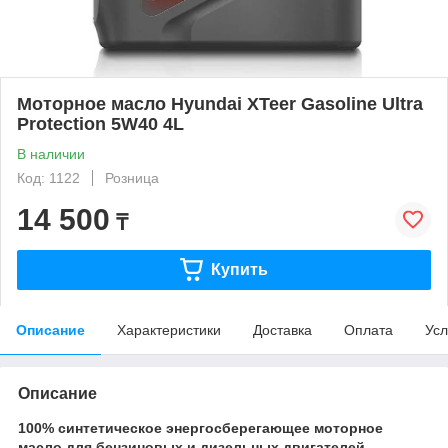
Моторное масло Hyundai XTeer Gasoline Ultra
Protection 5W40 4L
В наличии
Код: 1122
Розница
14 500
₸
Купить
Описание
Характеристики
Доставка
Оплата
Усл
Описание
100% синтетическое энергосберегающее моторное
масло для бензиновых и дизельных двигателей