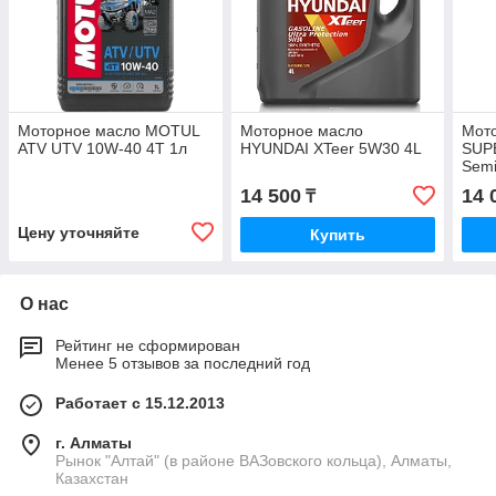
Моторное масло MOTUL
Моторное масло
Мот
ATV UTV 10W-40 4T 1л
HYUNDAI XTeer 5W30 4L
SUP
Semi
14 500
14 
₸
Цену уточняйте
Купить
О нас
Рейтинг не сформирован
Менее 5 отзывов за последний год
Работает с 15.12.2013
г. Алматы
Рынок "Алтай" (в районе ВАЗовского кольца), Алматы,
Казахстан