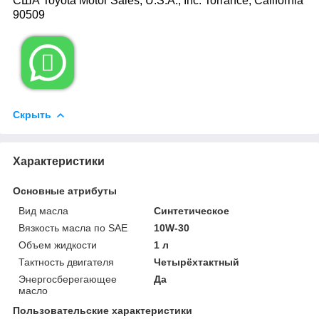
США Toyota Motor Sales, U.S.A., Inc. Torrance, California
90509

Скрыть
Характеристики
Основные атрибуты
Вид масла
Синтетическое
Вязкость масла по SAE
10W-30
Объем жидкости
1 л
Тактность двигателя
Четырёхтактный
Энергосберегающее
Да
масло
Пользовательские характеристики