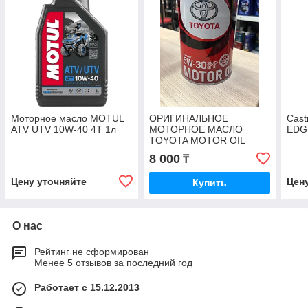
Моторное масло MOTUL
ОРИГИНАЛЬНОЕ
Cast
ATV UTV 10W-40 4T 1л
МОТОРНОЕ МАСЛО
EDG
TOYOTA MOTOR OIL
5W30 API SP\GF-6A 1L
8 000
₸
Цену уточняйте
Цен
Купить
О нас
Рейтинг не сформирован
Менее 5 отзывов за последний год
Работает с 15.12.2013