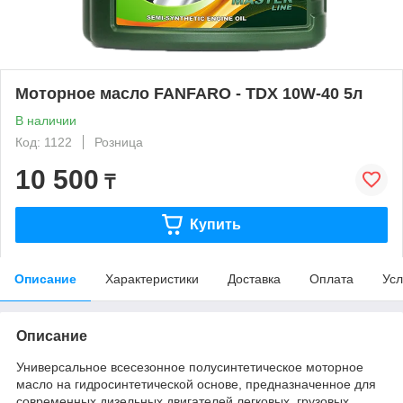
Моторное масло FANFARO - TDX 10W-40 5л
В наличии
Код: 1122
Розница
10 500
₸
Купить
Описание
Характеристики
Доставка
Оплата
Усл
Описание
Универсальное всесезонное полусинтетическое моторное
масло на гидросинтетической основе, предназначенное для
современных дизельных двигателей легковых, грузовых