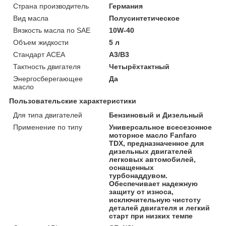
Страна производитель
Германия
Вид масла
Полусинтетическое
Вязкость масла по SAE
10W-40
Объем жидкости
5 л
Стандарт ACEA
A3/B3
Тактность двигателя
Четырёхтактный
Энергосберегающее
Да
масло
Пользовательские характеристики
Для типа двигателей
Бензиновый и Дизельный
Применение по типу
Универсальное всесезонное
моторное масло Fanfaro
TDX, предназначенное для
дизельных двигателей
легковых автомобилей,
оснащенных
турбонаддувом.
Обеспечивает надежную
защиту от износа,
исключительную чистоту
деталей двигателя и легкий
старт при низких темпе