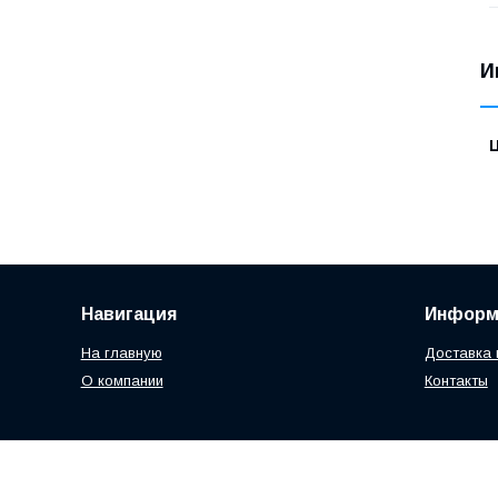
И
Навигация
Информ
На главную
Доставка 
О компании
Контакты