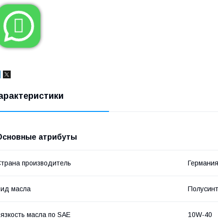

арактеристики
Основные атрибуты
трана производитель
Германи
ид масла
Полусинт
язкость масла по SAE
10W-40