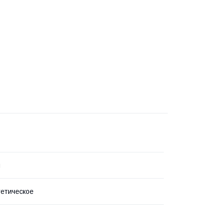
я
етическое