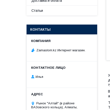
Доставка и оплата
Статьи
КОНТАКТЫ
Zamaslom.kz Интернет магазин.
У
Илья
д
т
В
а
T
Рынок "Алтай" (в районе
ВАЗовского кольца), Алматы,
T