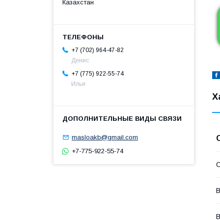
Казахстан
+7 (702) 964-47-82
Денис
+7 (775) 922-55-74
Илья
Х
masloakb@gmail.com
+7-775-922-55-74
С
В
В