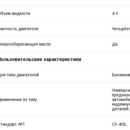
бъем жидкости
4 л
актность двигателя
Четырёх
нергосберегающее масло
Да
Пользовательские характеристики
ля типа двигателей
Бензино
Универса
предназн
рименение по типу
автомоби
надежную
деталей 
тандарт API
CF-4/SL