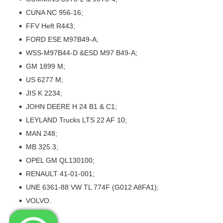
CUNA NC 956-16;
FFV Heft R443;
FORD ESE M97B49-A;
WSS-M97B44-D &ESD M97 B49-A;
GM 1899 M;
US 6277 M;
JIS K 2234;
JOHN DEERE H 24 B1 & C1;
LEYLAND Trucks LTS 22 AF 10;
MAN 248;
MB 325.3;
OPEL GM QL130100;
RENAULT 41-01-001;
UNE 6361-88 VW TL 774F (G012 A8FA1);
VOLVO.