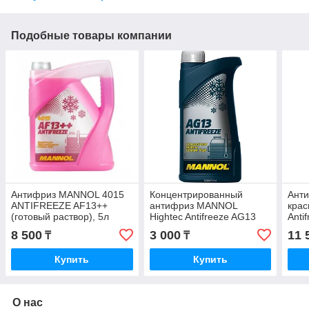
Подобные товары компании
Антифриз MANNOL 4015
Концентрированный
Анти
ANTIFREEZE AF13++
антифриз MANNOL
крас
(готовый раствор), 5л
Hightec Antifreeze AG13
Anti
зеленый 1L
Conc
8 500
3 000
11 
₸
₸
Купить
Купить
О нас