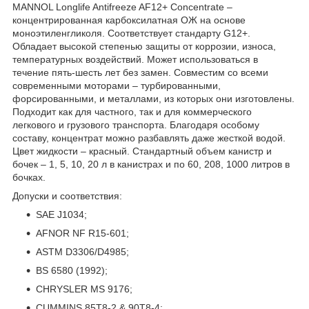
MANNOL Longlife Antifreeze AF12+ Concentrate –
концентрированная карбоксилатная ОЖ на основе
моноэтиленгликоля. Соответствует стандарту G12+.
Обладает высокой степенью защиты от коррозии, износа,
температурных воздействий. Может использоваться в
течение пять-шесть лет без замен. Совместим со всеми
современными моторами – турбированными,
форсированными, и металлами, из которых они изготовлены.
Подходит как для частного, так и для коммерческого
легкового и грузового транспорта. Благодаря особому
составу, концентрат можно разбавлять даже жесткой водой.
Цвет жидкости – красный. Стандартный объем канистр и
бочек – 1, 5, 10, 20 л в канистрах и по 60, 208, 1000 литров в
бочках.
Допуски и соответствия:
SAE J1034;
AFNOR NF R15-601;
ASTM D3306/D4985;
BS 6580 (1992);
CHRYSLER MS 9176;
CUMMINS 85T8-2 & 90T8-4;