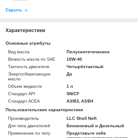
Скрыть
Характеристики
Основные атрибуты
Вид масла
Полусинтетическое
Вязкость масла по SAE
10W-40
Тактность двигателя
Четырёхтактный
Энергосберегающее
Да
масло
Объем жидкости
1 л
Стандарт API
SN/CF
Стандарт ACEA
A3/B3, A3/B4
Пользовательские характеристики
Производитель
LLC Shell Neft
Для типа двигателей
Бензиновый и Дизельный
Применение по типу
Представьте себе
идеальное моторное масло.