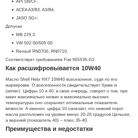
API SN/CF;
ACEA A3/B3, A3/B4;
JASO SG+;
Допуски:
MB 229.3;
VW 502 00/505 00;
Renault RN0700, RN0710.
Соответствует требованиям Fiat 955535-G2.
Как расшифровывается 10W40
Масло Shell Helix HX7 10W40 всесезонное, судя по его
маркировке. О всесезонности свидетельствует буква w
(winter). Цифры 10 и 40, в свою очередь, говорят о том, при
каких максимально низких и максимально высоких
температурах оно сохраняет оптимальные показатели
вязкости. А именно: цифра 10 означает, что нижний порог
масла расположен на уровне минус 20-25 градусов Цельсия,
а верхний (показатель 40) – плюс 35-40.
Преимущества и недостатки