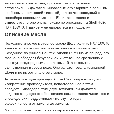
можно залить как во внедорожник, так и в легковой
автомобиль. В двигатель многоопытного старичка с большим
пробегом и в сияющий чистотой, только что сошедший с
конвейера новенький мотор… Если такое масло и
существует, то оно очень похоже по описанию на Shell Helix
HX7 10W40. Главное – не напороться на подделку.
Описание масла
Полусинтетическое моторное масло Шелл Хеликс HX7 10W40
взяло все самое лучшее от «синтетики» и «минералки».
Созданное по уникальной технологии PurePlus из природного
газа, оно обладает безупречной чистотой, по сравнению с
нефтеуглеводородными аналогами. Эта технология
единственная в своем роде. Она запатентована компанией
Шелл и не имеет аналогов в мире.
Активные моющие присадки Active Cleansing – еще одно
изобретение производителя, использованное в этом
продукте. Благодаря этим двум технологиям двигатель
надежно защищен от образования нагара, масло чистит его и
впоследствии поддерживает чистоту, не теряя
эффективности от замены до замены.
Масло почти не тратится на нагар и мало испаряется, что