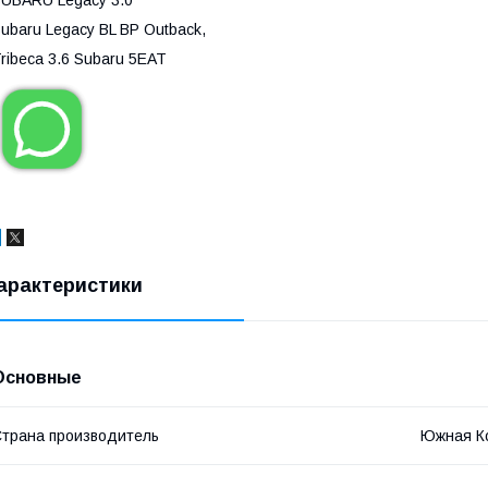
UBARU Legacy 3.0
ubaru Legacy BL BP Outback,
ribeca 3.6 Subaru 5EAT
арактеристики
Основные
трана производитель
Южная К