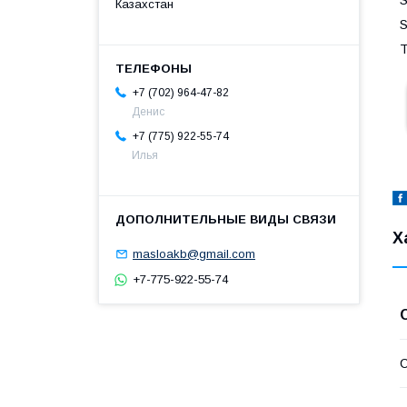
S
Казахстан
S
T
+7 (702) 964-47-82
Денис
+7 (775) 922-55-74
Илья
Х
masloakb@gmail.com
+7-775-922-55-74
С