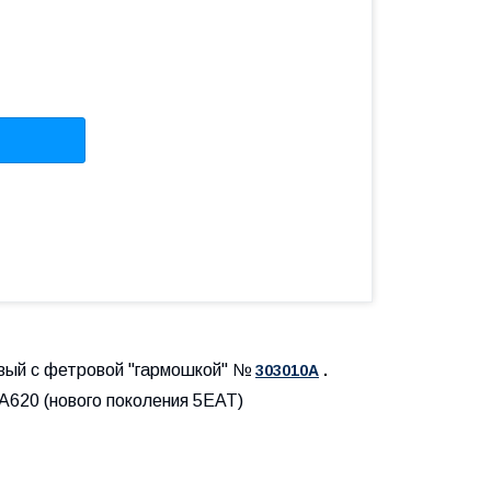
овый с фетровой "гармошкой" №
303010A
.
620 (нового поколения 5ЕАТ)