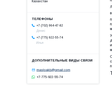
п
Казахстан
Л
в
п
п
+7 (702) 964-47-82
м
Денис
У
+7 (775) 922-55-74
д
Илья
и
м
С
с
п
masloakb@gmail.com
+7-775-922-55-74