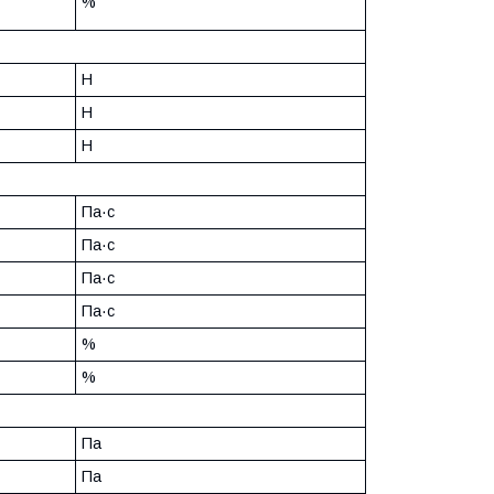
%
Н
Н
Н
Па·с
Па·с
Па·с
Па·с
%
%
Па
Па