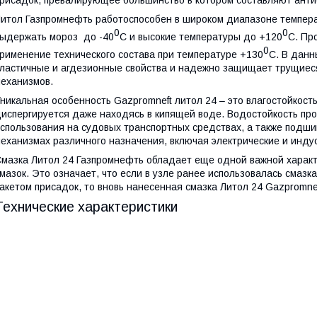
рисадок, превалирующее большинство в котором составляют ант
итол Газпромнефть работоспособен в широком диапазоне темпер
0
0
ыдержать мороз до -40
С и высокие температуры до +120
С. Пр
0
рименение технического состава при температуре +130
С. В данн
ластичные и агдезионные свойства и надежно защищает трущиеся
еханизмов.
никальная особенность Gazpromneft литол 24 – это влагостойкость
испергируется даже находясь в кипящей воде. Водостойкость пр
спользования на судовых транспортных средствах, а также подши
еханизмах различного назначения, включая электрические и инд
мазка Литол 24 Газпромнефть обладает еще одной важной харак
мазок. Это означает, что если в узле ранее использовалась смазк
акетом присадок, то вновь нанесенная смазка Литол 24 Gazpromnef
Технические характеристики