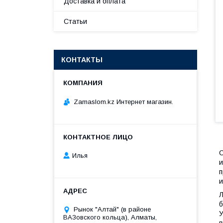
Доставка и оплата
Статьи
КОНТАКТЫ
Zamaslom.kz Интернет магазин.
С
Илья
и
п
и
Л
б
Рынок "Алтай" (в районе
У
ВАЗовского кольца), Алматы,