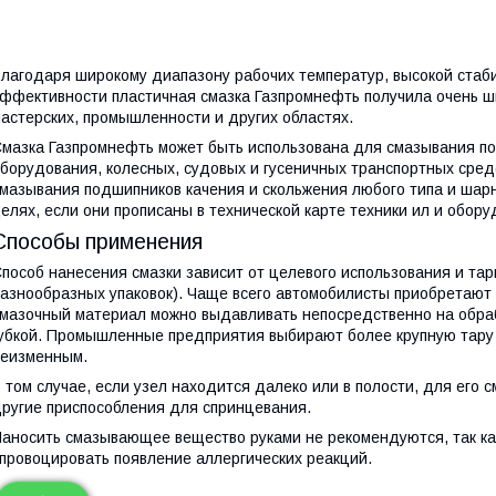
лагодаря широкому диапазону рабочих температур, высокой стаб
ффективности пластичная смазка Газпромнефть получила очень ш
астерских, промышленности и других областях.
мазка Газпромнефть может быть использована для смазывания п
борудования, колесных, судовых и гусеничных транспортных сред
мазывания подшипников качения и скольжения любого типа и шар
елях, если они прописаны в технической карте техники ил и обору
Способы применения
пособ нанесения смазки зависит от целевого использования и тар
азнообразных упаковок). Чаще всего автомобилисты приобретают ф
мазочный материал можно выдавливать непосредственно на обраб
убкой. Промышленные предприятия выбирают более крупную тару 
еизменным.
 том случае, если узел находится далеко или в полости, для его
ругие приспособления для спринцевания.
аносить смазывающее вещество руками не рекомендуются, так как
провоцировать появление аллергических реакций.