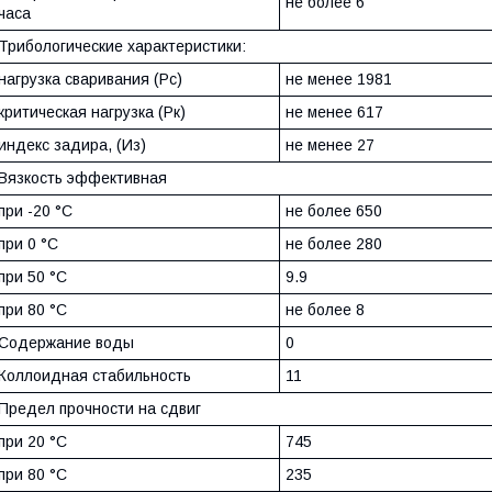
не более 6
часа
Трибологические характеристики:
нагрузка сваривания (Рс)
не менее 1981
критическая нагрузка (Рк)
не менее 617
индекс задира, (Из)
не менее 27
Вязкость эффективная
при -20 °С
не более 650
при 0 °С
не более 280
при 50 °С
9.9
при 80 °С
не более 8
Содержание воды
0
Коллоидная стабильность
11
Предел прочности на сдвиг
при 20 °С
745
при 80 °С
235