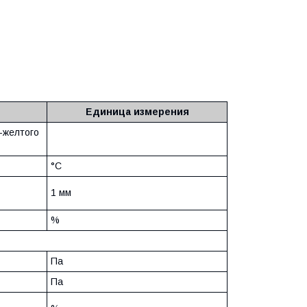
Единица измерения
-желтого
°С
1 мм
%
Па
Па