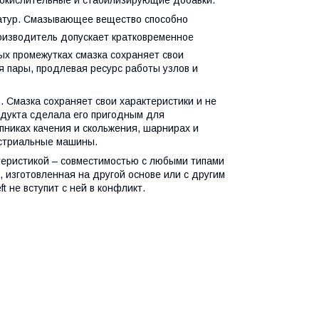
иокислительные и стабилизирующие добавки.
атур. Смазывающее вещество способно
оизводитель допускает кратковременное
ых промежутках смазка сохраняет свои
 пары, продлевая ресурс работы узлов и
. Смазка сохраняет свои характеристики и не
одукта сделала его пригодным для
пниках качения и скольжения, шарнирах и
устриальные машины.
теристикой – совместимостью с любыми типами
а, изготовленная на другой основе или с другим
t не вступит с ней в конфликт.