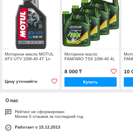
Моторное масло MOTUL
Моторное масло
Мот
ATV UTV 10W-40 4T 1л
FANFARO TSX 10W-40 4L
FAN
8 000
10 
₸
Цену уточняйте
Купить
О нас
Рейтинг не сформирован
Менее 5 отзывов за последний год
Работает с 15.12.2013