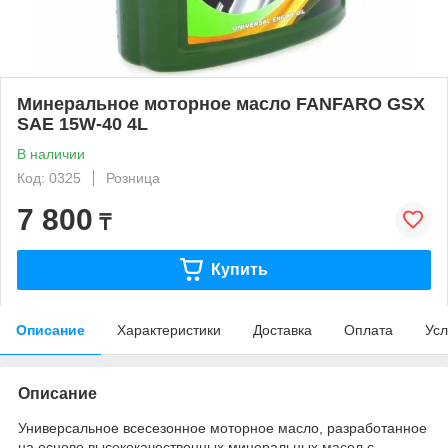
Минеральное моторное масло FANFARO GSX
SAE 15W-40 4L
В наличии
Код: 0325
Розница
7 800
₸
Купить
Описание
Характеристики
Доставка
Оплата
Усл
Описание
Универсальное всесезонное моторное масло, разработанное
на основе высококачественных минеральных масел с