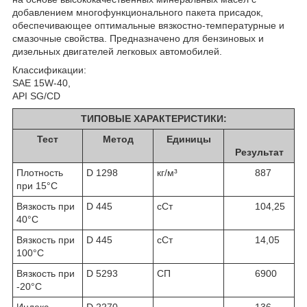
добавлением многофункционального пакета присадок,
обеспечивающее оптимальные вязкостно-температурные и
смазочные свойства. Предназначено для бензиновых и
дизельных двигателей легковых автомобилей.
Классификации:
SAE 15W-40,
API SG/CD
ТИПОВЫЕ ХАРАКТЕРИСТИКИ:
Тест
Метод
Единицы
Результат
Плотность
D 1298
кг/м³
887
при 15°C
Вязкость при
D 445
сСт
104,25
40°C
Вязкость при
D 445
сСт
14,05
100°C
Вязкость при
D 5293
CП
6900
-20°C
Индекс
D 2270
136