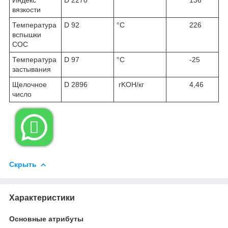
вязкости
Температура
D 92
°C
226
вспышки
COC
Температура
D 97
°C
-25
застывания
Щелочное
D 2896
гKOH/кг
4,46
число

Скрыть
Характеристики
Основные атрибуты