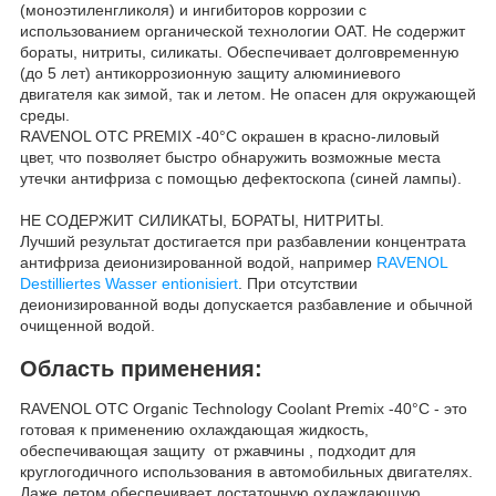
(моноэтиленгликоля) и ингибиторов коррозии с
использованием органической технологии OAT. Не содержит
бораты, нитриты, силикаты. Обеспечивает долговременную
(до 5 лет) антикоррозионную защиту алюминиевого
двигателя как зимой, так и летом. Не опасен для окружающей
среды.
RAVENOL OTC PREMIX -40°C окрашен в красно-лиловый
цвет, что позволяет быстро обнаружить возможные места
утечки антифриза с помощью дефектоскопа (синей лампы).
НЕ СОДЕРЖИТ СИЛИКАТЫ, БОРАТЫ, НИТРИТЫ.
Лучший результат достигается при разбавлении концентрата
антифриза деионизированной водой, например
RAVENOL
Destilliertes Wasser entionisiert
. При отсутствии
деионизированной воды допускается разбавление и обычной
очищенной водой.
Область применения:
RAVENOL OTC Organic Technology Coolant Premix -40°C - это
готовая к применению охлаждающая жидкость,
обеспечивающая защиту от ржавчины , подходит для
круглогодичного использования в автомобильных двигателях.
Даже летом обеспечивает достаточную охлаждающую