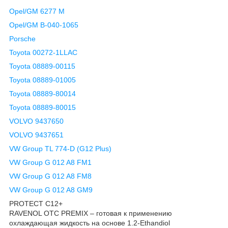
Opel/GM 6277 M
Opel/GM B-040-1065
Porsche
Toyota 00272-1LLAC
Toyota 08889-00115
Toyota 08889-01005
Toyota 08889-80014
Toyota 08889-80015
VOLVO 9437650
VOLVO 9437651
VW Group TL 774-D (G12 Plus)
VW Group G 012 A8 FM1
VW Group G 012 A8 FM8
VW Group G 012 A8 GM9
PROTECT C12+
RAVENOL OTC PREMIX – готовая к применению
охлаждающая жидкость на основе 1.2-Ethandiol