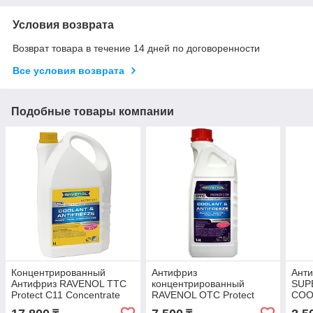
Условия возврата
Возврат товара в течение 14 дней по договоренности
Все условия возврата
Подобные товары компании
Концентрированный
Антифриз
Ант
Антифриз RAVENOL TTC
концентрированный
SUP
Protect C11 Concentrate
RAVENOL OTC Protect
COO
1:1 желто-зеленый 5L.
C12+ Concentrate 1:1
-40°