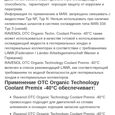
способность, гарантирует хорошую защиту от коррозии и
перегрева.
Информация по применению в MAN: запрещено смешивать с
жидкостями Typ NF, Typ N. Нельзя использовать при наличии
силиконовых шлангов в системе охлаждения типа MAN 334
Typ 3 (синий).
RAVENOL OTC Organic Techn. Coolant Premix -40°C также
может использоваться в качестве готовой к использованию
охлаждающей жидкости в геотермальных зондах и
геотермальных коллекторах в соответствии с требованиями
LAWA (Federation / Länder-Arbeitsgemeinschaft Wasser в
Германии).
RAVENOL OTC Organic Technology Coolant Premix -40°C
включен в список рекомендаций LAWA, как соответствующий
требованиям по водной безопасности для геотермальных
зондов и геотермальных коллекторов.
Применение OTC Organic Technology
Coolant Premix -40°C обеспечивает:
Ravenol OTC Organic Technology Coolant Premix -40°C
превосходно подходит для двигателей из сплава
алюминия и оснащен хорошим запасом щелочности
Ravenol OTC Organic Technology Coolant Premix -40°C