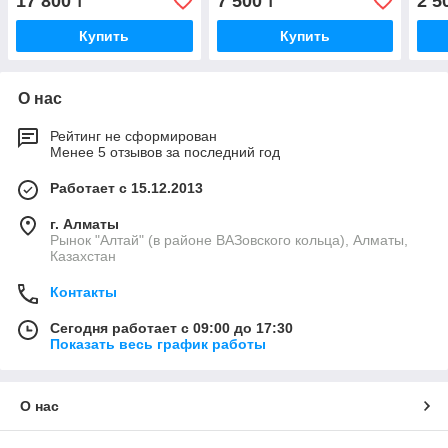
17 800
7 500
2 5
₸
₸
красно-лиловый 1,5L
Купить
Купить
О нас
Рейтинг не сформирован
Менее 5 отзывов за последний год
Работает с 15.12.2013
г. Алматы
Рынок "Алтай" (в районе ВАЗовского кольца), Алматы,
Казахстан
Контакты
Сегодня работает с 09:00 до 17:30
Показать весь график работы
О нас