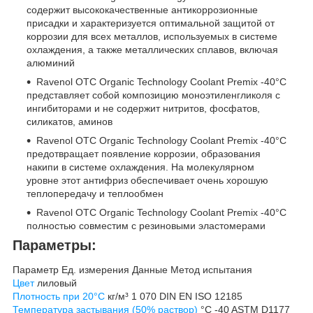
содержит высококачественные антикоррозионные
присадки и характеризуется оптимальной защитой от
коррозии для всех металлов, используемых в системе
охлаждения, а также металлических сплавов, включая
алюминий
Ravenol OTC Organic Technology Coolant Premix -40°C
представляет собой композицию моноэтиленгликоля с
ингибиторами и не содержит нитритов, фосфатов,
силикатов, аминов
Ravenol OTC Organic Technology Coolant Premix -40°C
предотвращает появление коррозии, образования
накипи в системе охлаждения. На молекулярном
уровне этот антифриз обеспечивает очень хорошую
теплопередачу и теплообмен
Ravenol OTC Organic Technology Coolant Premix -40°C
полностью совместим с резиновыми эластомерами
Параметры:
Параметр
Ед. измерения
Данные
Метод испытания
Цвет
лиловый
Плотность при 20°C
кг/м³
1 070
DIN EN ISO 12185
Температура застывания (50% раствор)
°C
-40
ASTM D1177