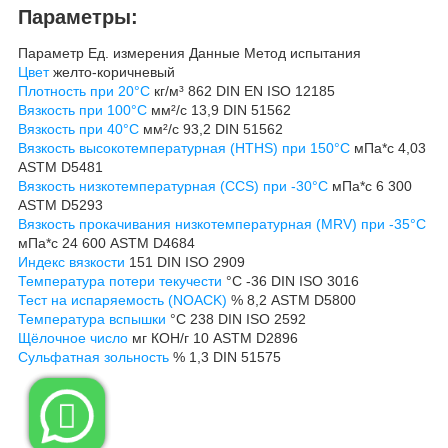
Параметры:
Параметр
Ед. измерения
Данные
Метод испытания
Цвет
желто-коричневый
Плотность при 20°C
кг/м³
862
DIN EN ISO 12185
Вязкость при 100°C
мм²/с
13,9
DIN 51562
Вязкость при 40°C
мм²/с
93,2
DIN 51562
Вязкость высокотемпературная (HTHS) при 150°C
мПа*с
4,03
ASTM D5481
Вязкость низкотемпературная (CCS) при -30°C
мПа*с
6 300
ASTM D5293
Вязкость прокачивания низкотемпературная (MRV) при -35°C
мПа*с
24 600
ASTM D4684
Индекс вязкости
151
DIN ISO 2909
Температура потери текучести
°C
-36
DIN ISO 3016
Тест на испаряемость (NOACK)
%
8,2
ASTM D5800
Температура вспышки
°C
238
DIN ISO 2592
Щёлочное число
мг КОН/г
10
ASTM D2896
Сульфатная зольность
%
1,3
DIN 51575
