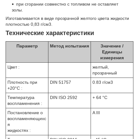
при сгорании совместно с топливом не оставляет
золы.
Изготавливается в виде прозрачной желтого цвета жидкости
плотностью 0,83 г/см
3
.
Технические характеристики
Параметр
Метод испытания
Значение /
Единицы
измерения
Цвет :
желтый,
прозрачный
Плотность при
DIN 51757
0.83 г/см
3
+20°C :
Температура
DIN ISO 2592
+ 64 °C
воспламенения :
Постановление о
A III
воспламеняющихс
я
жидкостях :