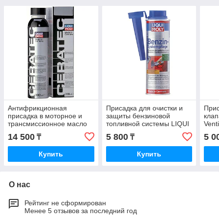
Антифрикционная
Присадка для очистки и
Прис
присадка в моторное и
защиты бензиновой
клап
трансмиссионное масло
топливной системы LIQUI
Vent
CeraTec от Liqui Moly
MOLY Benzin-System-
14 500
5 800
5 0
₸
₸
300ml 3721
Pflege 300ml.
Купить
Купить
О нас
Рейтинг не сформирован
Менее 5 отзывов за последний год