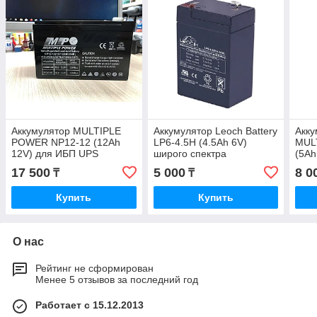
Аккумулятор MULTIPLE
Аккумулятор Leoch Battery
Акк
POWER NP12-12 (12Ah
LP6-4.5H (4.5Аh 6V)
MUL
12V) для ИБП UPS
широго спектра
(5Ah
применения
маш
17 500
5 000
8 0
₸
₸
Купить
Купить
О нас
Рейтинг не сформирован
Менее 5 отзывов за последний год
Работает с 15.12.2013