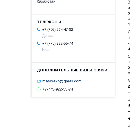
Казахстан
В
о
о
с
п
+7 (702) 964-47-82
Д
Денис
ч
к
+7 (775) 922-55-74
и
Илья
С
в
о
м
М
masloakb@gmail.com
д
+7-775-922-55-74
П
с
и
П
н
Р