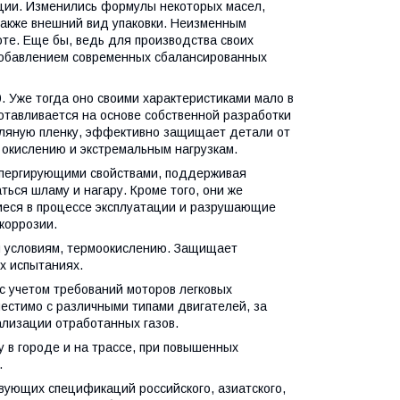
кции. Изменились формулы некоторых масел,
также внешний вид упаковки. Неизменным
оте. Еще бы, ведь для производства своих
 добавлением современных сбалансированных
. Уже тогда оно своими характеристиками мало в
готавливается на основе собственной разработки
сляную пленку, эффективно защищает детали от
 окислению и экстремальным нагрузкам.
пергирующими свойствами, поддерживая
ться шламу и нагару. Кроме того, они же
иеся в процессе эксплуатации и разрушающие
коррозии.
м условиям, термоокислению. Защищает
х испытаниях.
с учетом требований моторов легковых
естимо с различными типами двигателей, за
лизации отработанных газов.
 в городе и на трассе, при повышенных
.
вующих спецификаций российского, азиатского,