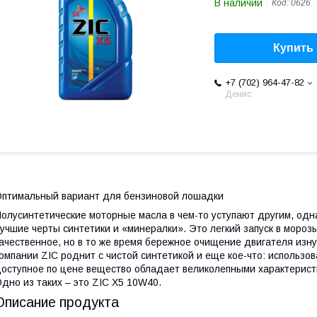
В наличии
Код:
0626
Купить
+7 (702) 964-47-82
Денис
птимальный вариант для бензиновой лошадки
олусинтетические моторные масла в чем-то уступают другим, однак
учшие черты синтетики и «минералки». Это легкий запуск в морозы
ачественное, но в то же время бережное очищение двигателя изну
омпании ZIC роднит с чистой синтетикой и еще кое-что: использо
оступное по цене вещество обладает великолепными характерист
дно из таких – это ZIC X5 10W40.
Описание продукта