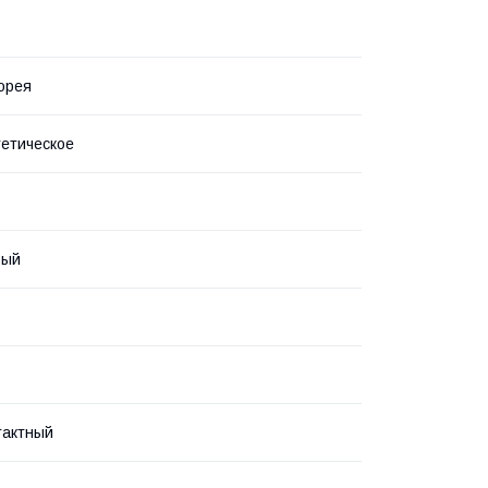
орея
етическое
вый
тактный