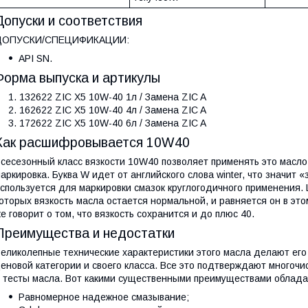
Допуски и соответствия
ДОПУСКИ/СПЕЦИФИКАЦИИ:
API SN.
Форма выпуска и артикулы
132622 ZIC X5 10W-40 1л / Замена ZIC A
162622 ZIC X5 10W-40 4л / Замена ZIC A
172622 ZIC X5 10W-40 6л / Замена ZIC A
Как расшифровывается 10W40
сесезонный класс вязкости 10W40 позволяет применять это масло 
аркировка. Буква W идет от английского слова winter, что значит 
спользуется для маркировки смазок круглогодичного применения.
оторых вязкость масла остается нормальной, и равняется он в эт
е говорит о том, что вязкость сохранится и до плюс 40.
Преимущества и недостатки
еликолепные технические характеристики этого масла делают ег
еновой категории и своего класса. Все это подтверждают много
 тесты масла. Вот какими существенными преимуществами облада
Равномерное надежное смазывание;