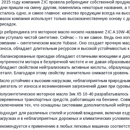
 2015 году компания ZIC провела ребрендинг собственной проду
дни пришли на смену другим, поменялись некоторые названия, а 
сталось одно, и самое главное: качество продукции всегда на выс
мазок компания использует только высококачественную основу с
рисадок.
о ребрендинга это моторное масло носило название ZIC A 10W-40
ем уступало чистой синтетике. Сейчас – то же самое. Ведь оно из
омпании – синтетическом масле Yubase. Оно создает прочную ма
зноса, обладает длительным ресурсом и высокой устойчивостью к
балансированные присадки обладают отличными моющими и дис
нутренности мотора в безупречной чистоте и не давая образовыва
бладают свойством нейтрализовать активные кислоты, образующ
еталл. Благодаря этому свойству значительно снижается уровень 
асло устойчиво к высоким нагрузкам, неблагоприятным природны
вигатель от износа и возникновения загрязнений даже при суровы
олусинтетическое моторное масло Зик Х5 10-40 разрабатывалось 
овременных транспортных средств, работающих на бензине. Совм
сключением тех, что оснащены системами дополнительной нейтра
одходит для различных стилей и условий вождения, включая езду
агрузках и в неблагоприятных дорожных и климатических условиях
екомендуется к применению в любых легковых машинах соответст