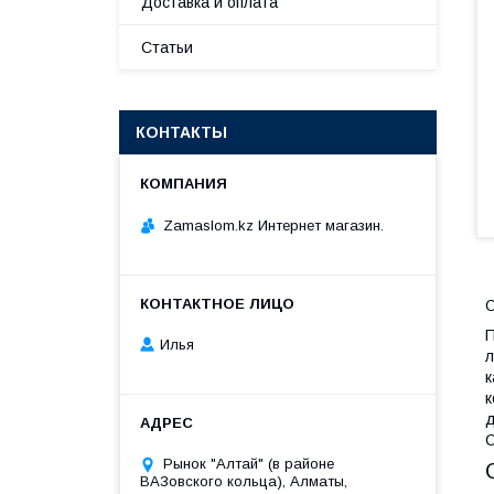
Доставка и оплата
Статьи
КОНТАКТЫ
Zamaslom.kz Интернет магазин.
О
П
Илья
л
к
к
д
О
Рынок "Алтай" (в районе
ВАЗовского кольца), Алматы,