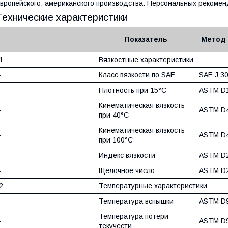
вропейского, американского производства. Персональных рекомен
Технические характеристики
Показатель
Метод 
1
Вязкостные характеристики
-
Класс вязкости по SAE
SAE J 3
-
Плотность при 15°C
ASTM D
Кинематическая вязкость
-
ASTM D
при 40°С
Кинематическая вязкость
-
ASTM D
при 100°С
-
Индекс вязкости
ASTM D
-
Щелочное число
ASTM D
2
Температурные характеристики
-
Температура вспышки
ASTM D
Температура потери
-
ASTM D
текучести