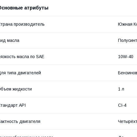
Основные атрибуты
трана производитель
Южная К
ид масла
Полусинт
язкость масла по SAE
10W-40
ля типа двигателей
Бензино
бъем жидкости
1 л
тандарт API
CI-4
актность двигателя
Четырёх