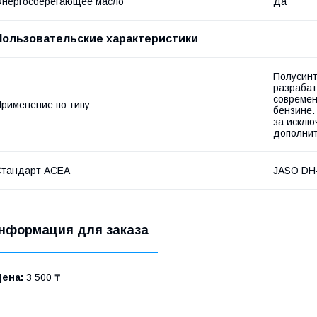
нергосберегающее масло
Да
Пользовательские характеристики
Полусинт
разрабат
современ
рименение по типу
бензине.
за исклю
дополни
Стандарт ACEA
JASO DH
нформация для заказа
Цена:
3 500 ₸