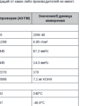
даций от каких-либо производителей не имеет.
Значение/Единица
проверки (ASTM)
измерения
00
10W-40
1298
0.85 г/см³
445
87.2 мм²/с
445
14.3 мм²/с
2270
170
2896
7.1 мг KOH/г
92
240°C
97
-40.0°C