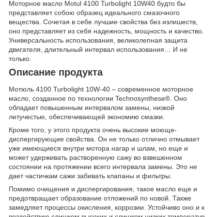
Моторное масло Motul 4100 Turbolight 10W40 будто бы
представляет собою образец идеального смазочного
вещества. Сочетая в себе лучшие свойства без излишеств,
оно представляет из себя надежность, мощность и качество.
Универсальность использования, великолепная защита
двигателя, длительный интервал использования… И не
только.
Описание продукта
Мотюль 4100 Turbolight 10W-40 – современное моторное
масло, созданное по технологии Technosynthese®. Оно
обладает повышенным интервалом замены, низкой
летучестью, обеспечивающей экономию смазки.
Кроме того, у этого продукта очень высокие моюще-
диспергирующие свойства. Он не только отлично отмывает
уже имеющиеся внутри мотора нагар и шлам, но еще и
может удерживать растворенную сажу во взвешенном
состоянии на протяжении всего интервала замены. Это не
дает частичкам сажи забивать клапаны и фильтры.
Помимо очищения и диспергирования, такое масло еще и
предотвращает образование отложений по новой. Также
замедляет процессы окисления, коррозии. Устойчиво оно и к
воздействию слишком высоких и слишком низких температур.