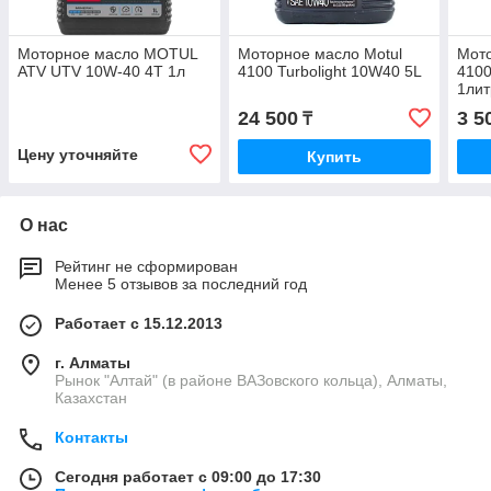
Моторное масло MOTUL
Моторное масло Motul
Мото
ATV UTV 10W-40 4T 1л
4100 Turbolight 10W40 5L
4100
1лит
24 500
3 5
₸
Цену уточняйте
Купить
О нас
Рейтинг не сформирован
Менее 5 отзывов за последний год
Работает с 15.12.2013
г. Алматы
Рынок "Алтай" (в районе ВАЗовского кольца), Алматы,
Казахстан
Контакты
Сегодня работает с 09:00 до 17:30