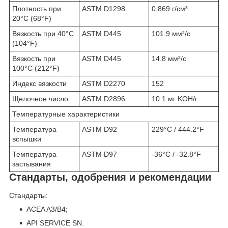
Плотность при
ASTM D1298
0.869 г/см³
20°C (68°F)
Вязкость при 40°C
ASTM D445
101.9 мм²/с
(104°F)
Вязкость при
ASTM D445
14.8 мм²/с
100°C (212°F)
Индекс вязкости
ASTM D2270
152
Щелочное число
ASTM D2896
10.1 мг KOH/г
Температурные характеристики
Температура
ASTM D92
229°C / 444.2°F
вспышки
Температура
ASTM D97
-36°C / -32.8°F
застывания
Стандарты, одобрения и рекомендации
Стандарты:
ACEA A3/B4;
API SERVICE SN.