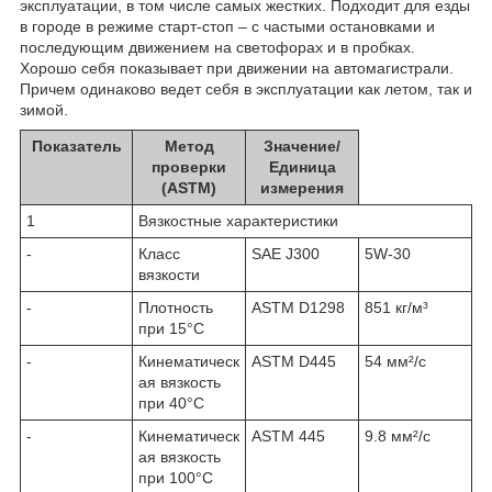
эксплуатации, в том числе самых жестких. Подходит для езды
в городе в режиме старт-стоп – с частыми остановками и
последующим движением на светофорах и в пробках.
Хорошо себя показывает при движении на автомагистрали.
Причем одинаково ведет себя в эксплуатации как летом, так и
зимой.
Показатель
Метод
Значение/
проверки
Единица
(ASTM)
измерения
1
Вязкостные характеристики
-
Класс
SAE J300
5W-30
вязкости
-
Плотность
ASTM D1298
851 кг/м³
при 15°C
-
Кинематическ
ASTM D445
54 мм²/с
ая вязкость
при 40°C
-
Кинематическ
ASTM 445
9.8 мм²/с
ая вязкость
при 100°C