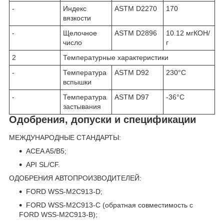
-
Индекс
ASTM D2270
170
вязкости
-
Щелочное
ASTM D2896
10.12 мгКОН/
число
г
2
Температурные характеристики
-
Температура
ASTM D92
230°С
вспышки
-
Температура
ASTM D97
-36°С
застывания
Одобрения, допуски и спецификации
МЕЖДУНАРОДНЫЕ СТАНДАРТЫ:
ACEA A5/B5;
API SL/CF.
ОДОБРЕНИЯ АВТОПРОИЗВОДИТЕЛЕЙ:
FORD WSS-M2C913-D;
FORD WSS-M2C913-C (обратная совместимость с
FORD WSS-M2C913-B);