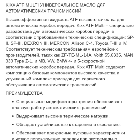
KIXX ATF MULTI УНИВЕРСАЛЬНОЕ МАСЛО ДЛЯ
АВТОМАТИЧЕСКИХ ТРАНСМИССИЙ
Высокоэффективная жидкость ATF высшего качества для
автоматических коробок передач. Kixx ATF Multi – специально
разработана для автоматических коробок передач в
соответствии с требованиями технических спецификаций: SP-
II, SP-III, DEXRON III, MERCON, Allison C-4, Toyota T-III и IV.
Соответствует техническим требованиям европейских
производителей, таких как ZF-TE-ML-14A, Voith 55.6335, MAN
339 Type Z-1, и MB, VW, BMW 4- и 5-скоростной
автоматических коробок передач. Kixx ATF Multi содержит
композицию базовых компонентов высокого качества и
улучшенный комплекс присадок для сервисного
обслуживания автоматических трансмиссий.
ПРЕИМУЩЕСТВА
Специальные модификаторы трения обеспечивает
плавную работу автоматических трансмиссий.
Выдерживает высокие термические нагрузки.
Обладает устойчивостью к старению и окислению.
Обеспечивает прекрасные пусковые характеристики
и четкое переключение передач при экстремально