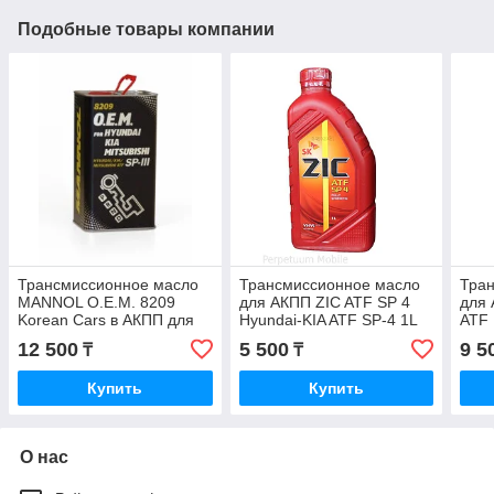
Подобные товары компании
Трансмиссионное масло
Трансмиссионное масло
Тра
MANNOL O.E.M. 8209
для АКПП ZIC ATF SP 4
для
Korean Cars в АКПП для
Hyundai-KIA ATF SP-4 1L
ATF 
HYUNDAI/ KIA/
12 500
5 500
9 5
₸
₸
MITSUBISHI ATF SP3 4L
Купить
Купить
О нас