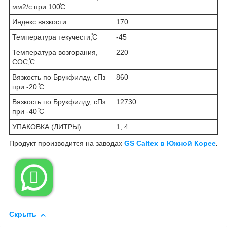
мм2/с при 100̊C
Индекс вязкости
170
Температура текучести,̊C
-45
Температура возгорания,
220
COC,̊C
Вязкость по Брукфилду, сПз
860
при -20 ̊C
Вязкость по Брукфилду, сПз
12730
при -40 ̊C
УПАКОВКА (ЛИТРЫ)
1, 4
Продукт производится на заводах
GS Caltex в Южной Корее
.

Скрыть