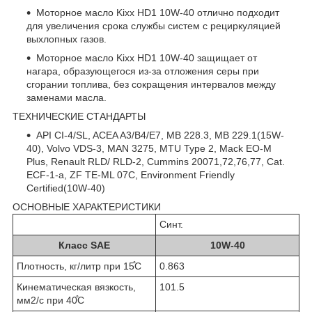
Моторное масло Kixx HD1 10W-40 отлично подходит
для увеличения срока службы систем с рециркуляцией
выхлопных газов.
Моторное масло Kixx HD1 10W-40 защищает от
нагара, образующегося из-за отложения серы при
сгорании топлива, без сокращения интервалов между
заменами масла.
ТЕХНИЧЕСКИЕ СТАНДАРТЫ
API CI-4/SL, ACEA A3/B4/E7, MB 228.3, MB 229.1(15W-
40), Volvo VDS-3, MAN 3275, MTU Type 2, Mack EO-M
Plus, Renault RLD/ RLD-2, Cummins 20071,72,76,77, Cat.
ECF-1-a, ZF TE-ML 07C, Environment Friendly
Certified(10W-40)
ОСНОВНЫЕ ХАРАКТЕРИСТИКИ
Синт.
Класс SAE
10W-40
Плотность, кг/литр при 15̊C
0.863
Кинематическая вязкость,
101.5
мм2/с при 40̊C