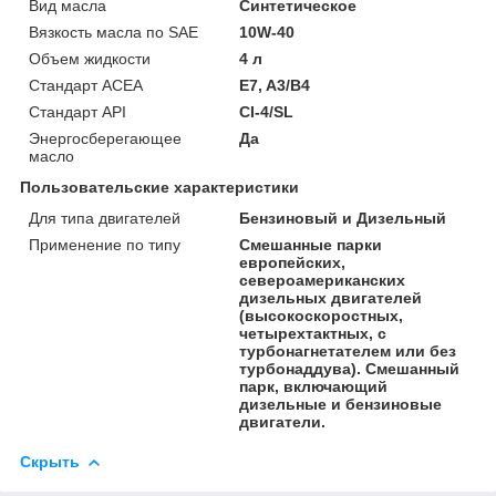
Вид масла
Синтетическое
Вязкость масла по SAE
10W-40
Объем жидкости
4 л
Стандарт ACEA
E7, A3/B4
Стандарт API
CI-4/SL
Энергосберегающее
Да
масло
Пользовательские характеристики
Для типа двигателей
Бензиновый и Дизельный
Применение по типу
Смешанные парки
европейских,
североамериканских
дизельных двигателей
(высокоскоростных,
четырехтактных, с
турбонагнетателем или без
турбонаддува). Смешанный
парк, включающий
дизельные и бензиновые
двигатели.
Скрыть