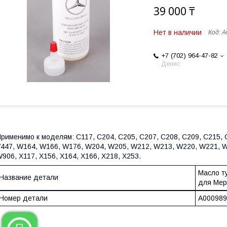
39 000 ₸
Нет в наличии
Код:
A
+7 (702) 964-47-82
Денис
рименимо к моделям: C117, C204, C205, C207, C208, C209, C215, C
447, W164, W166, W176, W204, W205, W212, W213, W220, W221, 
906, X117, X156, X164, X166, X218, X253.
Масло т
Название детали
для Мер
Номер детали
A000989