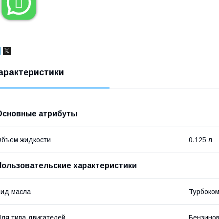

арактеристики
Основные атрибуты
бъем жидкости
0.125 л
Пользовательские характеристики
ид масла
Турбоко
ля типа двигателей
Бензино