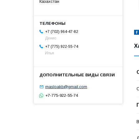
Казахстан
+7 (702) 964-47-82
Денис
Х
+7 (775) 922-55-74
Илья
masloakb@gmail.com
О
+7-775-922-55-74
В
Д