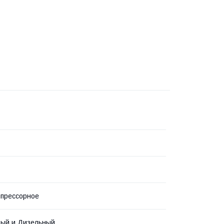
мпрессорное
вый и Дизельный