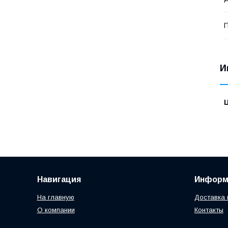
П
И
Навигация
Информ
На главную
Доставка 
О компании
Контакты