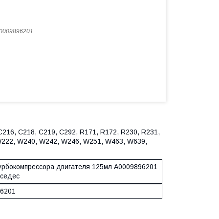
0009896201
216, C218, C219, C292, R171, R172, R230, R231,
W222, W240, W242, W246, W251, W463, W639,
урбокомпрессора двигателя 125мл A0009896201
седес
6201