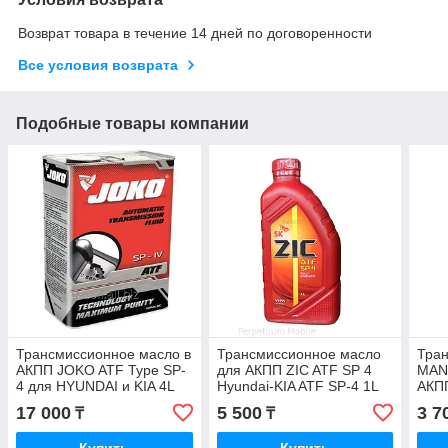
Возврат товара в течение 14 дней по договоренности
Все условия возврата
Подобные товары компании
Трансмиссионное масло в
Трансмиссионное масло
Тра
АКПП JOKO ATF Type SP-
для АКПП ZIC ATF SP 4
MAN
4 для HYUNDAI и KIA 4L
Hyundai-KIA ATF SP-4 1L
АКП
T4 1
17 000
5 500
3 7
₸
₸