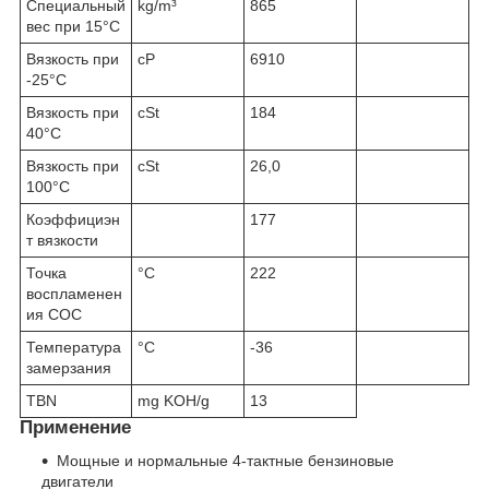
Специальный
kg/m³
865
вес при 15°C
Вязкость при
cP
6910
-25°C
Вязкость при
cSt
184
40°C
Вязкость при
cSt
26,0
100°C
Коэффициэн
177
т вязкости
Точка
°C
222
воспламенен
ия COC
Температура
°C
-36
замерзания
TBN
mg KOH/g
13
Применение
Мощные и нормальные 4-тактные бензиновые
двигатели