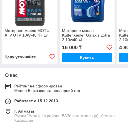
Моторное масло MOTUL
Моторное масло
Мот
ATV UTV 10W-40 4T 1л
Kuttenkeuler Galaxis Extra
Kutt
2 10w40 4L
2 10
16 000
4 8
₸
Цену уточняйте
Купить
О нас
Рейтинг не сформирован
Менее 5 отзывов за последний год
Работает с 15.12.2013
г. Алматы
Рынок "Алтай" (в районе ВАЗовского кольца), Алматы,
Казахстан