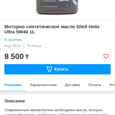
Моторно синтетическое масло Shell Helix
Ultra 5W40 1L
В наличии
Код: 0526
Розница
8 500
₸
Купить
Описание
Характеристики
Доставка
Оплата
Усл
Описание
Современным автомобилям необходимы масла, которые
смогут обеспечить устойчивую работу силового агрегата при