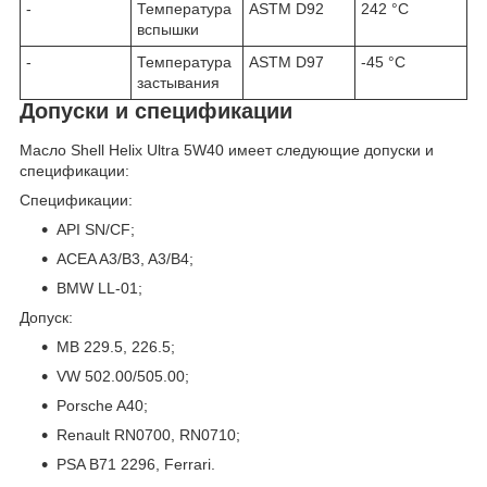
-
Температура
ASTM D92
242 °C
вспышки
-
Температура
ASTM D97
-45 °C
застывания
Допуски и спецификации
Масло Shell Helix Ultra 5W40 имеет следующие допуски и
спецификации:
Спецификации:
API SN/CF;
ACEA A3/B3, A3/B4;
BMW LL-01;
Допуск:
MB 229.5, 226.5;
VW 502.00/505.00;
Porsche A40;
Renault RN0700, RN0710;
PSA B71 2296, Ferrari.