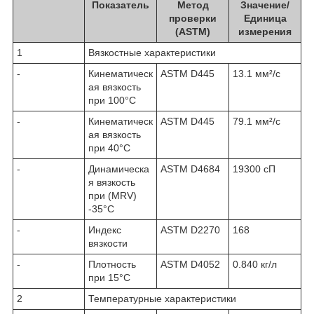
Показатель
Метод
Значение/
проверки
Единица
(ASTM)
измерения
1
Вязкостные характеристики
-
Кинематическ
ASTM D445
13.1 мм²/с
ая вязкость
при 100°C
-
Кинематическ
ASTM D445
79.1 мм²/с
ая вязкость
при 40°C
-
Динамическа
ASTM D4684
19300 сП
я вязкость
при (MRV)
-35°C
-
Индекс
ASTM D2270
168
вязкости
-
Плотность
ASTM D4052
0.840 кг/л
при 15°C
2
Температурные характеристики