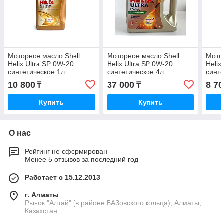
Моторное масло Shell
Моторное масло Shell
Мото
Helix Ultra SP 0W-20
Helix Ultra SP 0W-20
Heli
синтетическое 1л
синтетическое 4л
синт
10 800
37 000
8 7
₸
₸
Купить
Купить
О нас
Рейтинг не сформирован
Менее 5 отзывов за последний год
Работает с 15.12.2013
г. Алматы
Рынок "Алтай" (в районе ВАЗовского кольца), Алматы,
Казахстан