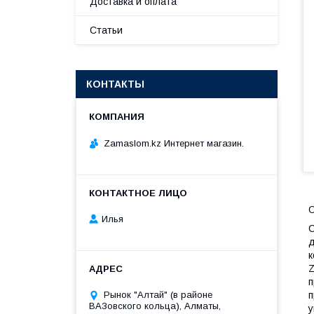
Доставка и оплата
Статьи
КОНТАКТЫ
Zamaslom.kz Интернет магазин.
О
Илья
С
д
к
Z
Рынок "Алтай" (в районе
п
ВАЗовского кольца), Алматы,
у