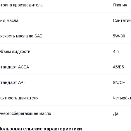
трана производитель
Япония
ид масла
Синтетич
язкость масла по SAE
5W-30
бъем жидкости
4 л
Стандарт ACEA
A5/B5
тандарт API
SN/CF
актность двигателя
Четырёх
нергосберегающее масло
Да
Пользовательские характеристики