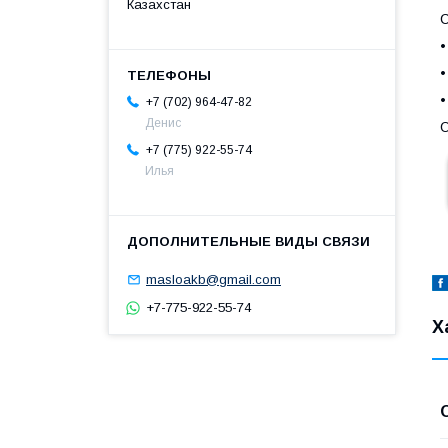
Казахстан
•
•
•
+7 (702) 964-47-82
Денис
О
+7 (775) 922-55-74
Илья
masloakb@gmail.com
+7-775-922-55-74
Х