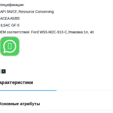
Спецификации:
 API SN/CF, Resource Conserving
 ACEA A5/B5
 ILSAC GF-5
ЕМ соответствия: Ford WSS-M2C-913-C,Упаковка:1л, 4л

арактеристики
Основные атрибуты