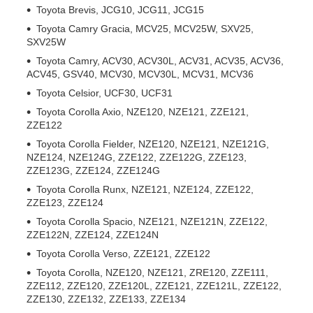
Toyota Brevis,
JCG10, JCG11, JCG15
Toyota Camry Gracia,
MCV25, MCV25W, SXV25,
SXV25W
Toyota Camry,
ACV30, ACV30L, ACV31, ACV35, ACV36,
ACV45, GSV40, MCV30, MCV30L, MCV31, MCV36
Toyota Celsior,
UCF30, UCF31
Toyota Corolla Axio,
NZE120, NZE121, ZZE121,
ZZE122
Toyota Corolla Fielder,
NZE120, NZE121, NZE121G,
NZE124, NZE124G, ZZE122, ZZE122G, ZZE123,
ZZE123G, ZZE124, ZZE124G
Toyota Corolla Runx,
NZE121, NZE124, ZZE122,
ZZE123, ZZE124
Toyota Corolla Spacio,
NZE121, NZE121N, ZZE122,
ZZE122N, ZZE124, ZZE124N
Toyota Corolla Verso,
ZZE121, ZZE122
Toyota Corolla,
NZE120, NZE121, ZRE120, ZZE111,
ZZE112, ZZE120, ZZE120L, ZZE121, ZZE121L, ZZE122,
ZZE130, ZZE132, ZZE133, ZZE134