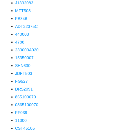
J1332083
MFT503
FB346
ADT32375C
440003
4788
233000A020
15350007
SHN630
JDFT503
FG527
DRS2091
865100070
0865100070
FF039
11300
CST45105