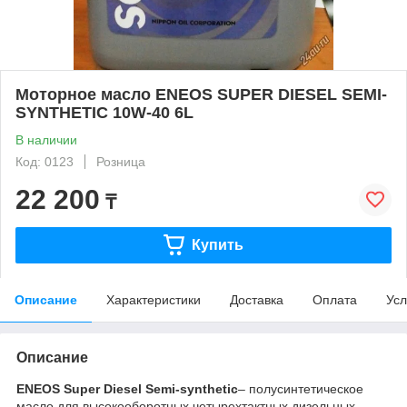
Моторное масло ENEOS SUPER DIESEL SEMI-
SYNTHETIС 10W-40 6L
В наличии
Код: 0123
Розница
22 200
₸
Купить
Описание
Характеристики
Доставка
Оплата
Усл
Описание
ENEOS Super Diesel Semi-synthetic
– полусинтетическое
масло для высокооборотных четырехтактных дизельных